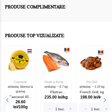
PRODUSE COMPLIMENTARE:
PRODUSE TOP VIZUALIZATE:
Cașcaval
Pește și fructe de
Pui Grill
ambalaj: tăierea la
ambalaj: ~ 0.7 kg
mare
ambalaj: ~ 1.25 kg
gramaj
Păstrav
French Grill, kg
Cascaval 45%
235.00 lei/kg
198.00 lei/kg
Somonat
26.60
Maasdam
Moldovenesc
lei/100g
Sublime Cow