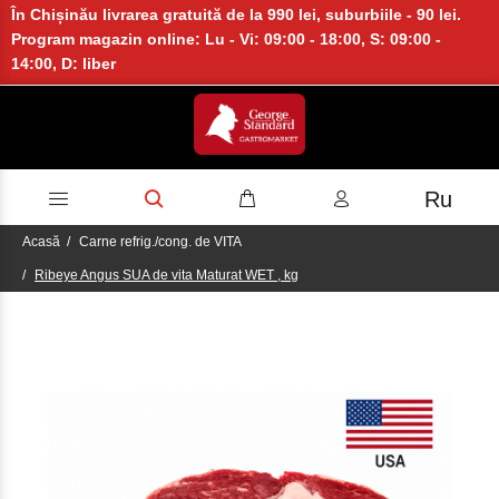
În Chișinău livrarea gratuită de la 990 lei, suburbiile - 90 lei.
Program magazin online: Lu - Vi: 09:00 - 18:00, S: 09:00 -
14:00, D: liber
Ru
Acasă
Carne refrig./cong. de VITA
Ribeye Angus SUA de vita Maturat WET , kg