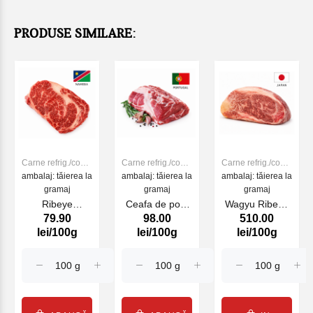
PRODUSE SIMILARE:
Carne refrig./cong.
Carne refrig./cong.
Carne refrig./cong.
ambalaj: tăierea la
de VITA
ambalaj: tăierea la
de VITA
ambalaj: tăierea la
de VITA
gramaj
gramaj
gramaj
Ribeye
Ceafa de porc
Wagyu Ribeye
79.90
98.00
510.00
NAMIBIA de
Iberico PRT, kg
grade MS12 JP,
lei/100g
lei/100g
lei/100g
vita Maturat
kg
WET , kg