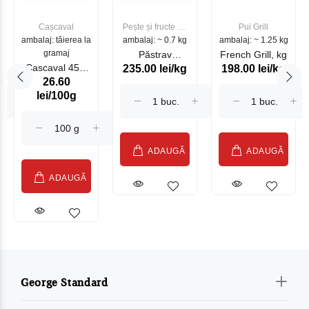
Cașcaval
Pește și fructe de
Pui Grill
ambalaj: tăierea la
ambalaj: ~ 0.7 kg
mare
ambalaj: ~ 1.25 kg
gramaj
Păstrav
French Grill, kg
Cascaval 45%
235.00 lei/kg
198.00 lei/kg
Somonat
26.60
Maasdam
Moldovenesc
lei/100g
Sublime Cow
(075002)
ADAUGĂ
ADAUGĂ
ADAUGĂ
George Standard