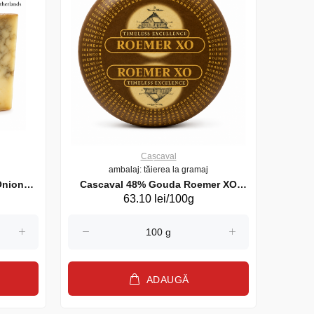
Cașcaval
ambalaj: tăierea la gramaj
Onion
Cascaval 48% Gouda Roemer XO
Casc
63.10 lei/100g
(20208)
ADAUGĂ