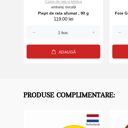
Carne de rata si bibilica
ambalaj: bucată
ongelata Avispal , kg
Piept de rata afumat , 90 g
Foie G
119.00 lei
ADAUGĂ
PRODUSE COMPLIMENTARE: