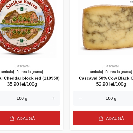
Cașcaval
Cașcaval
ambalaj: tăierea la gramaj
ambalaj: tăierea la gramaj
Cascaval Cheddar block red (110950)
Cascaval 50% Cow Black 
35.90 lei/100g
52.90 lei/100g
(06757122)
ADAUGĂ
ADAUGĂ