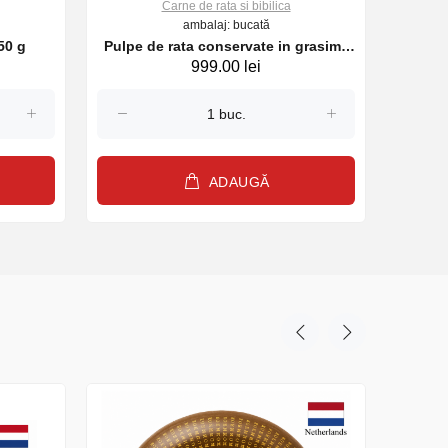
Carne de rata si bibilica
ambalaj: bucată
350 g
Pulpe de rata conservate in grasime
P
999.00 lei
10 buc, 3825 g
ADAUGĂ