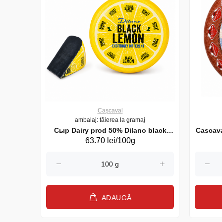
Cașcaval
ambalaj: tăierea la gramaj
n Spice
Сыр Dairy prod 50% Dilano black
63.70 lei/100g
lemon 3% veg (20137)
ADAUGĂ