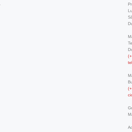
.
Pr
Lu
Sâ
Du
Ma
Te
Do
(+
t
M
Bu
(+
c
Gr
Ma
Ad