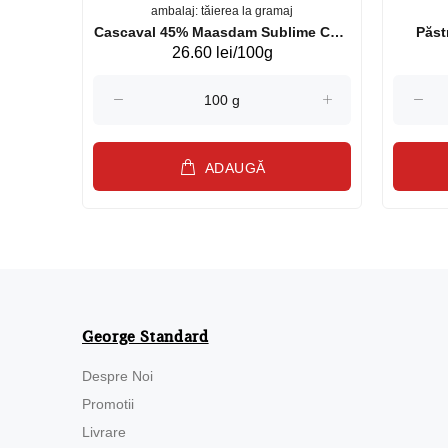
ambalaj: tăierea la gramaj
uperb GS 440g
Cascaval 45% Maasdam Sublime Cow
26.60 lei/100g
(075002)
ADAUGĂ
George Standard
Despre Noi
Promotii
Livrare