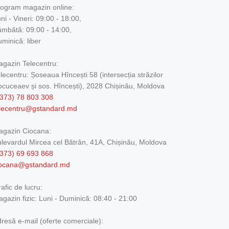
ogram magazin online:
ni - Vineri: 09:00 - 18:00,
mbătă: 09:00 - 14:00,
minică: liber
gazin Telecentru:
lecentru: Șoseaua Hîncești 58 (intersecția străzilor
cuceaev și sos. Hîncești), 2028 Chișinău, Moldova
373) 78 803 308
elecentru@gstandard.md
agazin Ciocana:
levardul Mircea cel Bătrân, 41A, Chișinău, Moldova
373) 69 693 868
iocana@gstandard.md
afic de lucru:
gazin fizic:
Luni - Duminică: 08:40 - 21:00
resă e-mail (oferte comerciale):