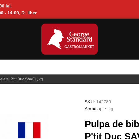
90 lei.
0 - 14:00, D: liber
gelata P'tit Duc SAVEL, kg
SKU:
142780
Ambalaj:
~ kg
Pulpa de bib
P'tit Duc SA