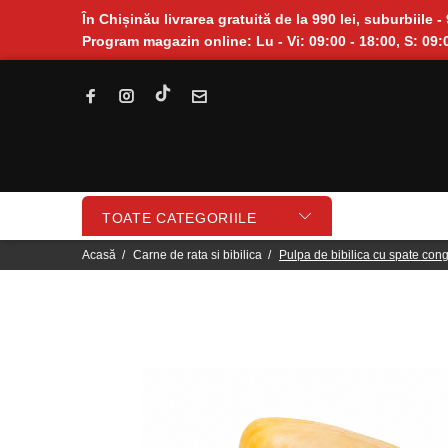
În Chișinău livrarea gratuită de la 990 lei, suburbiile - 
Program magazin online: Lu - Vi: 09:00 - 18:00, S: 09:0
TOATE CATEGORIILE
Acasă
Carne de rata si bibilica
Pulpa de bibilica cu spate con