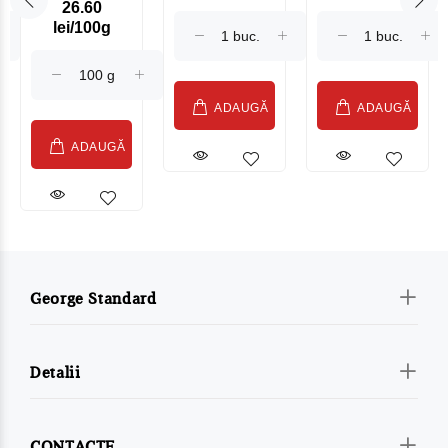
26.60
Maasdam
Moldovenesc
lei/100g
Sublime Cow
(075002)
ADAUGĂ
ADAUGĂ
ADAUGĂ
George Standard
Detalii
CONTACTE