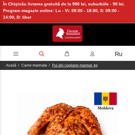
În Chișinău livrarea gratuită de la 990 lei, suburbiile - 90 lei.
Program magazin online: Lu - Vi: 09:00 - 18:00, S: 09:00 -
14:00, D: liber
Ru
Acasă
Carne marinata
Pui din copilarie marinat, kg