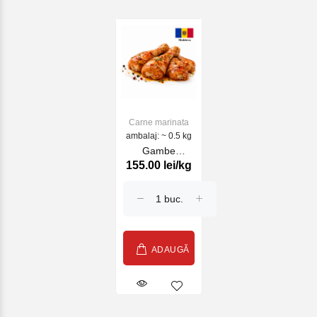
Carne marinata
ambalaj: ~ 0.5 kg
Gambe
155.00 lei/kg
marinate in sos
Tandury (kg)
ADAUGĂ