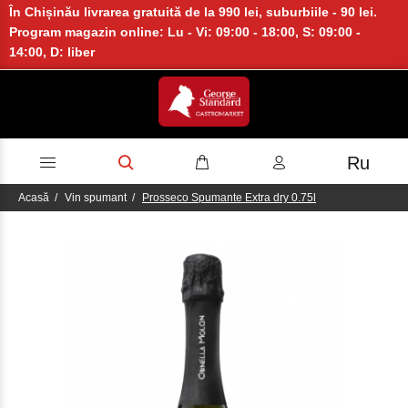
În Chișinău livrarea gratuită de la 990 lei, suburbiile - 90 lei.
Program magazin online: Lu - Vi: 09:00 - 18:00, S: 09:00 -
14:00, D: liber
Ru
Acasă
Vin spumant
Prosseco Spumante Extra dry 0.75l