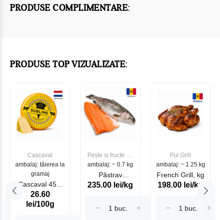
PRODUSE COMPLIMENTARE:
PRODUSE TOP VIZUALIZATE:
Cașcaval
Pește și fructe de
Pui Grill
ambalaj: tăierea la
ambalaj: ~ 0.7 kg
mare
ambalaj: ~ 1.25 kg
gramaj
Păstrav
French Grill, kg
Cascaval 45%
235.00 lei/kg
198.00 lei/kg
Somonat
26.60
Maasdam
Moldovenesc
lei/100g
Sublime Cow
(075002)