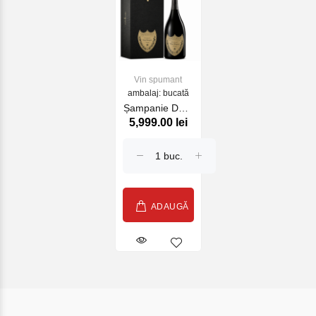
Vin spumant
ambalaj: bucată
Șampanie Dom
5,999.00 lei
Pérignon cu
cutie alc 12.5%
0.75L
ADAUGĂ