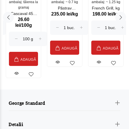
ambalaj: tăierea la
ambalaj: ~ 0.7 kg
mare
ambalaj: ~ 1.25 kg
gramaj
Păstrav
French Grill, kg
Cascaval 45%
235.00 lei/kg
198.00 lei/kg
Somonat
26.60
Maasdam
Moldovenesc
lei/100g
Sublime Cow
(075002)
ADAUGĂ
ADAUGĂ
ADAUGĂ
George Standard
Detalii