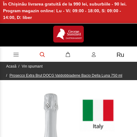
În Chișinău livrarea gratuită de la 990 lei, suburbiile - 90 lei.
Program magazin online: Lu - Vi: 09:00 - 18:00, S: 09:00 -
14:00, D: liber
Ru
Acasă
Vin spumant
Proseсco Extra Brut DOCG Valdobbiadene Bacio Della Luna 750 ml