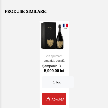
PRODUSE SIMILARE:
Vin spumant
ambalaj: bucată
Șampanie Dom
5,999.00 lei
Pérignon cu
cutie alc 12.5%
0.75L
ADAUGĂ