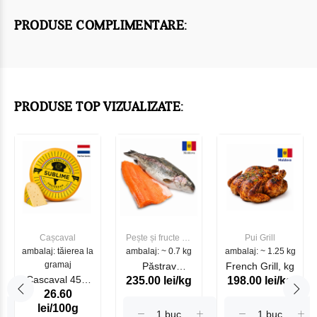
PRODUSE COMPLIMENTARE:
PRODUSE TOP VIZUALIZATE:
Cașcaval
Pește și fructe de
Pui Grill
ambalaj: tăierea la
ambalaj: ~ 0.7 kg
mare
ambalaj: ~ 1.25 kg
gramaj
Păstrav
French Grill, kg
Cascaval 45%
235.00 lei/kg
198.00 lei/kg
Somonat
26.60
Maasdam
Moldovenesc
lei/100g
Sublime Cow