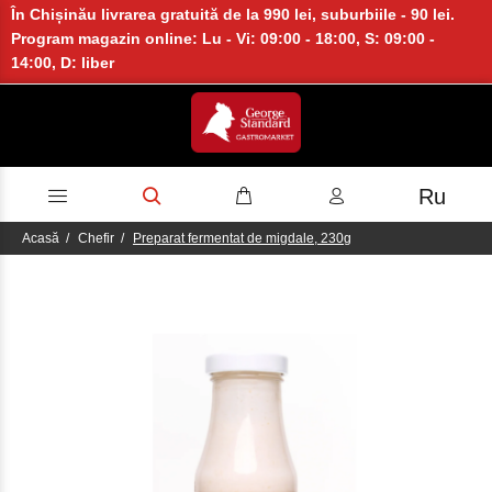
În Chișinău livrarea gratuită de la 990 lei, suburbiile - 90 lei.
Program magazin online: Lu - Vi: 09:00 - 18:00, S: 09:00 -
14:00, D: liber
Ru
Acasă
Chefir
Preparat fermentat de migdale, 230g