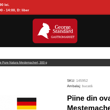
90 lei.
0 - 14:00, D: liber
ne Pure Natura Mestemacherl, 300 g
SKU:
145952
Ambalaj:
bucată
Piine din o
Mestemacher