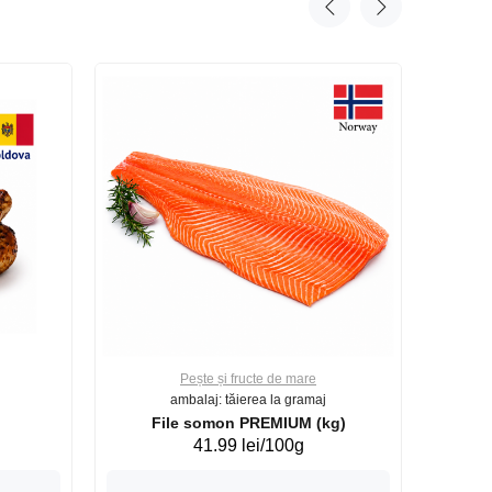
Pește și fructe de mare
ambalaj: tăierea la gramaj
File somon PREMIUM (kg)
41.99 lei/100g