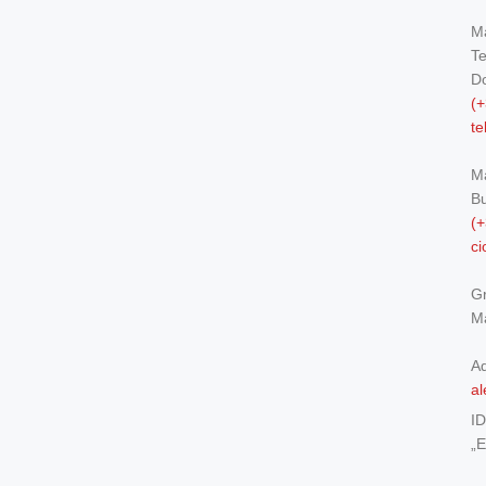
Ma
Te
Do
(+
t
M
Bu
(+
c
Gr
Ma
Ad
al
I
„