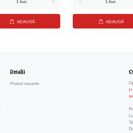
ADAUGĂ
ADAUGĂ
Detalii
C
Op
Posturi vacante
(+
s
.
Pr
Lu
Sâ
Du