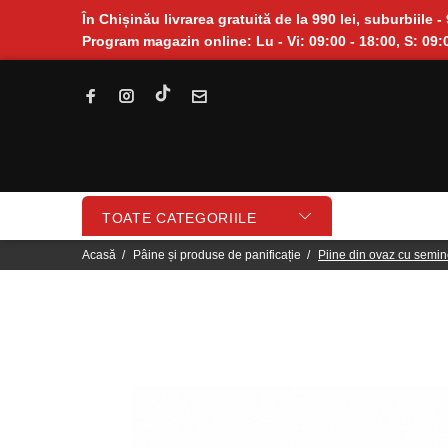
În Chișinău livrarea gratuită de la 990 lei, suburbiile - 
Program magazin online: Lu - Vi: 09:00 - 18:00, S: 09:0
TOATE CATEGORIILE
Acasă
Pâine și produse de panificație
Piine din ovaz cu semi