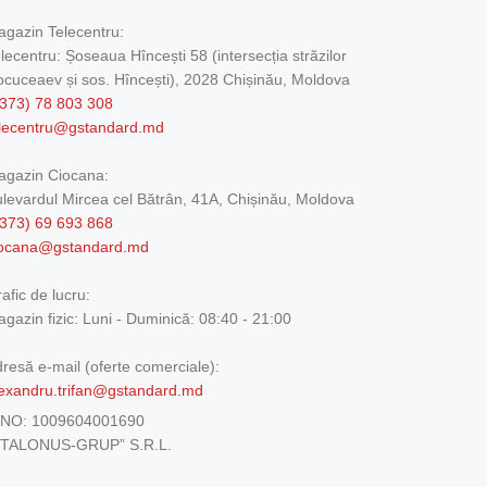
gazin Telecentru:
lecentru: Șoseaua Hîncești 58 (intersecția străzilor
cuceaev și sos. Hîncești), 2028 Chișinău, Moldova
373) 78 803 308
elecentru@gstandard.md
agazin Ciocana:
levardul Mircea cel Bătrân, 41A, Chișinău, Moldova
373) 69 693 868
iocana@gstandard.md
afic de lucru:
gazin fizic:
Luni - Duminică: 08:40 - 21:00
resă e-mail (oferte comerciale):
exandru.trifan@gstandard.md
DNO:
1009604001690
ETALONUS-GRUP” S.R.L.