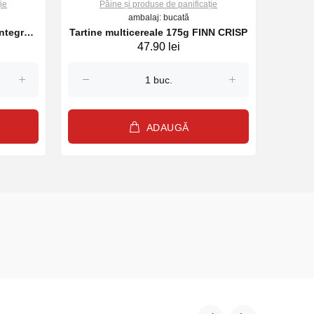
ie
Pâine și produse de panificație
ambalaj: bucată
ntegrale
Tartine multicereale 175g FINN CRISP
47.90 lei
ADAUGĂ