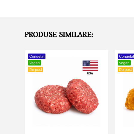
PRODUSE SIMILARE:
Congelat
Congelat
Vegan
Vegan
De post
De post