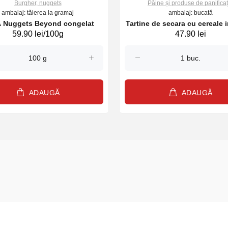
Burgher, nuggets
Pâine și produse de panificaț
ambalaj: tăierea la gramaj
ambalaj: bucată
 Nuggets Beyond congelat
Tartine de secara cu cereale i
59.90 lei/100g
47.90 lei
200g FINN CRISP
ADAUGĂ
ADAUGĂ