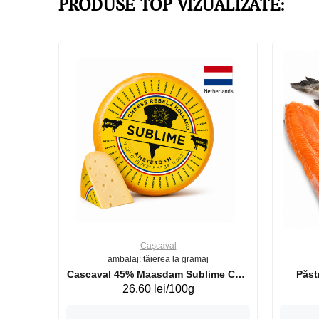
PRODUSE TOP VIZUALIZATE:
Cașcaval
ambalaj: tăierea la gramaj
uperb GS 440g
Cascaval 45% Maasdam Sublime Cow
26.60 lei/100g
(075002)