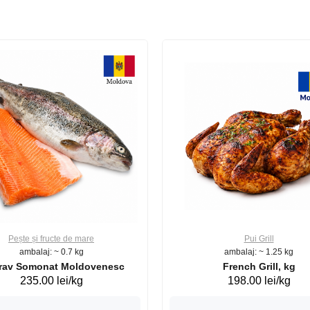
Pește și fructe de mare
Pui Grill
ambalaj: ~ 0.7 kg
ambalaj: ~ 1.25 kg
Păstrav Somonat Moldovenesc
French Grill, kg
235.00 lei/kg
198.00 lei/kg