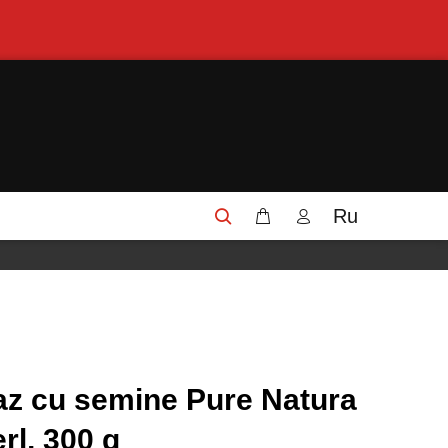
Ru
vaz cu semine Pure Natura
l, 300 g