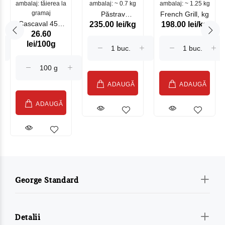
ambalaj: tăierea la
ambalaj: ~ 0.7 kg
mare
ambalaj: ~ 1.25 kg
gramaj
Păstrav
French Grill, kg
Cascaval 45%
235.00 lei/kg
198.00 lei/kg
Somonat
26.60
Maasdam
Moldovenesc
lei/100g
Sublime Cow
(075002)
ADAUGĂ
ADAUGĂ
ADAUGĂ
George Standard
Detalii