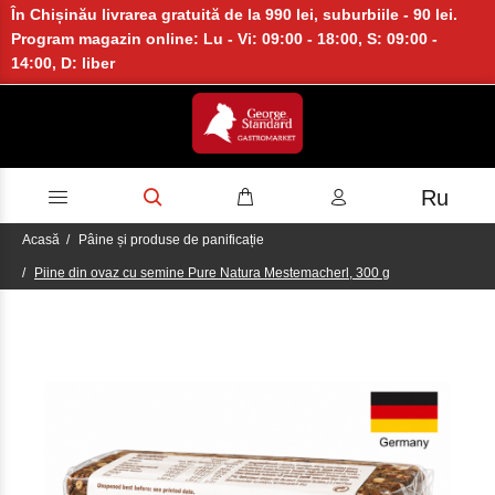
În Chișinău livrarea gratuită de la 990 lei, suburbiile - 90 lei.
Program magazin online: Lu - Vi: 09:00 - 18:00, S: 09:00 -
14:00, D: liber
Ru
Acasă
Pâine și produse de panificație
Piine din ovaz cu semine Pure Natura Mestemacherl, 300 g