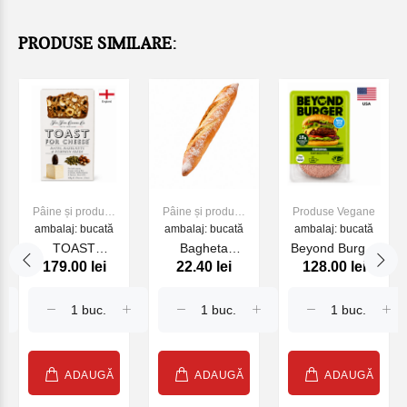
PRODUSE SIMILARE:
Pâine și produse
Pâine și produse
Produse Vegane
ambalaj: bucată
de panificație
ambalaj: bucată
de panificație
ambalaj: bucată
TOAST
Bagheta
Beyond Burger
179.00 lei
22.40 lei
128.00 lei
CHEESE
franceza 300g
Original
DATTE.NOIS
congelat
CITROU 100G
2*113g
(26793)
ADAUGĂ
ADAUGĂ
ADAUGĂ