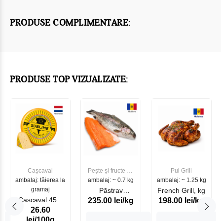
PRODUSE COMPLIMENTARE:
PRODUSE TOP VIZUALIZATE:
Cașcaval
Pește și fructe de
Pui Grill
ambalaj: tăierea la
ambalaj: ~ 0.7 kg
mare
ambalaj: ~ 1.25 kg
gramaj
Păstrav
French Grill, kg
Cascaval 45%
235.00 lei/kg
198.00 lei/kg
Somonat
26.60
Maasdam
Moldovenesc
lei/100g