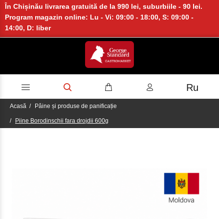
În Chișinău livrarea gratuită de la 990 lei, suburbiile - 90 lei.
Program magazin online: Lu - Vi: 09:00 - 18:00, S: 09:00 -
14:00, D: liber
Ru
Acasă
Pâine și produse de panificație
Piine Borodinschii fara drojdii 600g