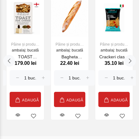
Pâine și produse
Pâine și produse
Pâine și produse
ambalaj: bucată
de panificație
ambalaj: bucată
de panificație
ambalaj: bucată
de panificație
TOAST
Bagheta
Crackeri clasici
179.00 lei
22.40 lei
35.10 lei
CHEESE
franceza 300g
CR 250g
DATTE.NOIS
CITROU 100G
(26793)
ADAUGĂ
ADAUGĂ
ADAUGĂ