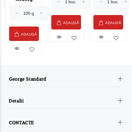
Sublime Cow
(075002)
ADAUGĂ
ADAUGĂ
ADAUGĂ
George Standard
Detalii
CONTACTE