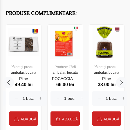
PRODUSE COMPLIMENTARE:
Pâine și produse
Produse Fără
Pâine și produse
ambalaj: bucată
de panificație
ambalaj: bucată
gluten
ambalaj: bucată
de panificație
Piine
FOCACCIA cu
Piine
49.40 lei
66.00 lei
33.00 lei
Borodinschii
rosmarin
Borodinsky
fara drojdii
Gluten Free Dr.
JUMIS , 280g
600g
Schar, 200 gr.
ADAUGĂ
ADAUGĂ
ADAUGĂ