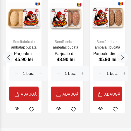
Semifabricate
Semifabricate
Semifabricate
ambalaj: bucată
ambalaj: bucată
ambalaj: bucată
Parjoale in
Parjoale din
Parjoale din pui
45.90 lei
48.90 lei
45.90 lei
Pane Chika
pui/porc Chika
de casa Chika
Boom 280gr.
Boom 235gr.
Boom 235gr.
ADAUGĂ
ADAUGĂ
ADAUGĂ