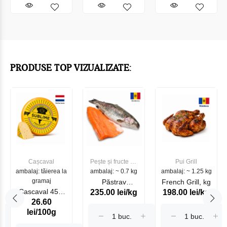
PRODUSE TOP VIZUALIZATE:
Cașcaval
Pește și fructe de
Pui Grill
ambalaj: tăierea la
ambalaj: ~ 0.7 kg
mare
ambalaj: ~ 1.25 kg
gramaj
Păstrav
French Grill, kg
Cascaval 45%
235.00 lei/kg
198.00 lei/kg
Somonat
26.60
Maasdam
Moldovenesc
lei/100g
Sublime Cow
(075002)