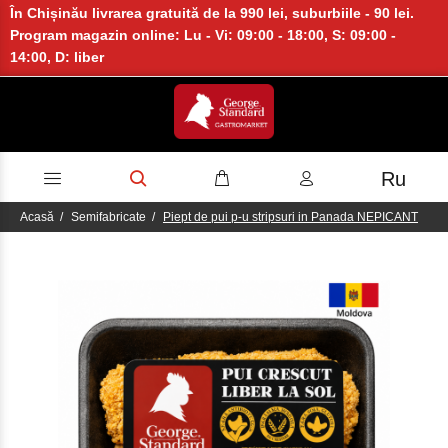
În Chișinău livrarea gratuită de la 990 lei, suburbiile - 90 lei.
Program magazin online: Lu - Vi: 09:00 - 18:00, S: 09:00 -
14:00, D: liber
Ru
Acasă
Semifabricate
Piept de pui p-u stripsuri in Panada NEPICANT