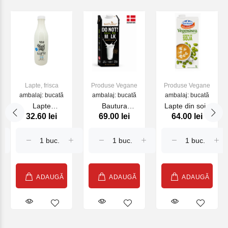
Lapte, frisca
Produse Vegane
Produse Vegane
ambalaj: bucată
ambalaj: bucată
ambalaj: bucată
Lapte
Bautura
Lapte din soia
32.60 lei
69.00 lei
64.00 lei
pasteurizat
Vegana Do Not
Vegan
2,5% "Ferma
Milk 1 L,
ASTURIANA 1L
cu Origini"
NATURLI
ADAUGĂ
ADAUGĂ
ADAUGĂ