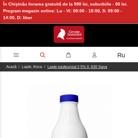
În Chișinău livrarea gratuită de la 990 lei, suburbiile - 90 lei.
Program magazin online: Lu - Vi: 09:00 - 18:00, S: 09:00 -
14:00, D: liber
Ru
Acasă
Lapte, frisca
Lapte pasteurizat 2,5% 0.,930 Sana