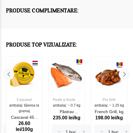
PRODUSE COMPLIMENTARE:
PRODUSE TOP VIZUALIZATE:
Cașcaval
Pește și fructe de
Pui Grill
ambalaj: tăierea la
ambalaj: ~ 0.7 kg
mare
ambalaj: ~ 1.25 kg
gramaj
Păstrav
French Grill, kg
Cascaval 45%
235.00 lei/kg
198.00 lei/kg
Somonat
26.60
Maasdam
Moldovenesc
lei/100g
Sublime Cow