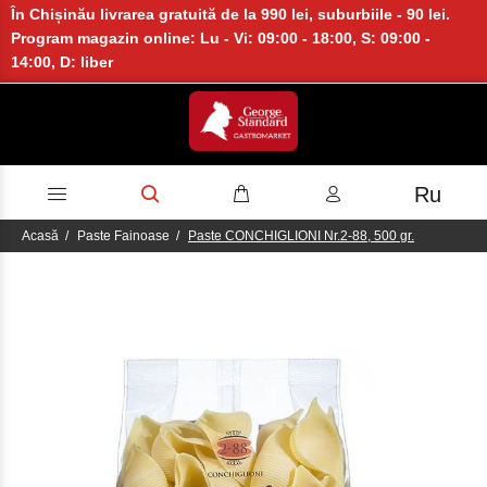
În Chișinău livrarea gratuită de la 990 lei, suburbiile - 90 lei.
Program magazin online: Lu - Vi: 09:00 - 18:00, S: 09:00 -
14:00, D: liber
Ru
Acasă
Paste Fainoase
Paste CONCHIGLIONI Nr.2-88, 500 gr.