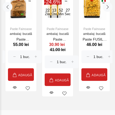
-24.6%
22
13
52
27
Zile
Ore
Min
Sec
Paste Fainoase
Paste Fainoase
Paste Fainoase
ambalaj: bucată
ambalaj: bucată
ambalaj: bucată
Paste
Paste
Paste FUSILLI
55.00 lei
30.90 lei
46.00 lei
CASARECCE
FARFALLE
Nr.63, 500 gr.
41.00 lei
INTEGRALI
Nr.78, 500 gr.
BIO Nr.5-88,
500 gr.
ADAUGĂ
ADAUGĂ
ADAUGĂ