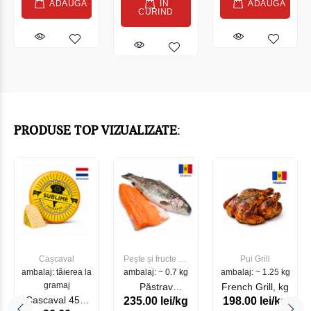
ADAUGĂ
IN
ADAUGĂ
CURIND
PRODUSE TOP VIZUALIZATE:
Cașcaval
Pește și fructe de
Pui Grill
ambalaj: tăierea la
ambalaj: ~ 0.7 kg
mare
ambalaj: ~ 1.25 kg
gramaj
Păstrav
French Grill, kg
Cascaval 45%
235.00 lei/kg
198.00 lei/kg
Somonat