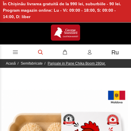
În Chișinău livrarea gratuită de la 990 lei, suburbiile - 90 lei.
Program magazin online: Lu - Vi: 09:00 - 18:00, S: 09:00 -
14:00, D: liber
Ru
Acasă
Semifabricate
Parjoale in Pane Chika Boom 280gr.