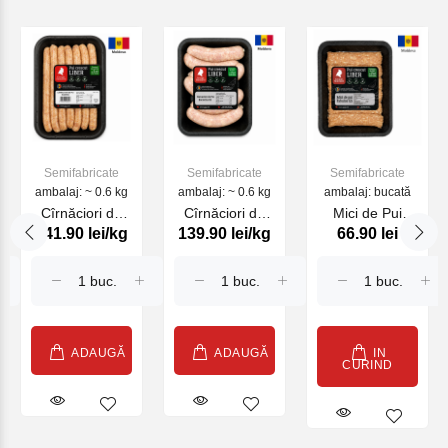
Semifabricate
Semifabricate
Semifabricate
ambalaj: ~ 0.6 kg
ambalaj: ~ 0.6 kg
ambalaj: bucată
Cîrnăciori de
Cîrnăciori de
Mici de Pui
141.90 lei/kg
139.90 lei/kg
66.90 lei
Pui Bambino
Pui Bucovina
Fabulos GS
GS, kg
GS, kg
410g
ADAUGĂ
ADAUGĂ
IN
CURIND