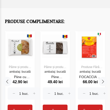
PRODUSE COMPLIMENTARE:
Pâine și produse
Pâine și produse
Produse Fără
ambalaj: bucată
de panificație
ambalaj: bucată
de panificație
ambalaj: bucată
gluten
Piine cu
Piine
FOCACCIA cu
42.90 lei
49.40 lei
66.00 lei
seminte de
Borodinschii
rosmarin
dovleac fara
fara drojdii
Gluten Free Dr.
drojdii 650g
600g
Schar, 200 gr.