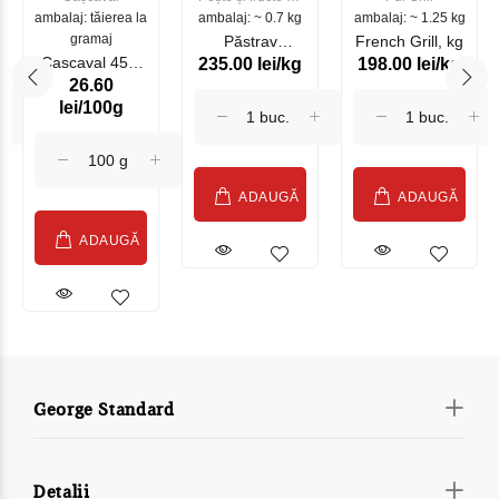
ambalaj: tăierea la
ambalaj: ~ 0.7 kg
mare
ambalaj: ~ 1.25 kg
gramaj
Păstrav
French Grill, kg
Cascaval 45%
235.00 lei/kg
198.00 lei/kg
Somonat
26.60
Maasdam
Moldovenesc
lei/100g
Sublime Cow
(075002)
ADAUGĂ
ADAUGĂ
ADAUGĂ
George Standard
Detalii