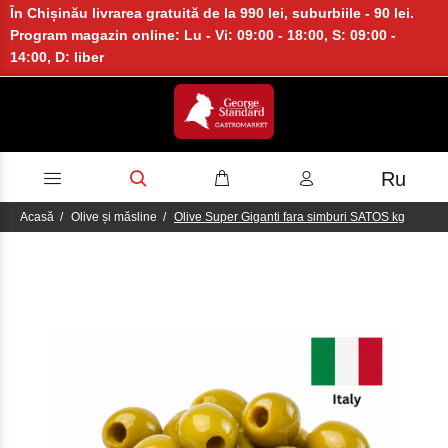
În Chișinău livrarea gratuită de la 990 lei, suburbiile - 90 lei.
Program magazin online: Lu - Vi: 09:00 - 18:00, S: 09:00 -
14:00, D: liber
Ru
Acasă
Olive și măsline
Olive Super Giganti fara simburi SATOS kg