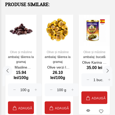
PRODUSE SIMILARE:
Olive și măsline
Olive și măsline
Olive și măsline
ambalaj: tăierea la
ambalaj: tăierea la
ambalaj: bucată
gramaj
gramaj
Olive Karina cu
Masline
Olive verzi la
35.00 lei
ANCHOUS 290
15.94
26.10
Kalamata
grill kg
ml
lei/100g
lei/100g
Jumbo 3kg
ADAUGĂ
ADAUGĂ
ADAUGĂ