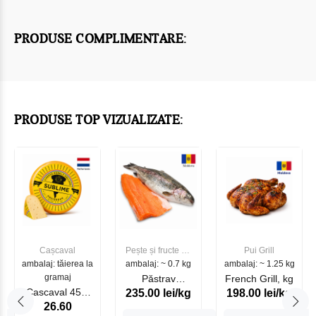
PRODUSE COMPLIMENTARE:
PRODUSE TOP VIZUALIZATE:
Cașcaval
Pește și fructe de
Pui Grill
ambalaj: tăierea la
ambalaj: ~ 0.7 kg
mare
ambalaj: ~ 1.25 kg
gramaj
Păstrav
French Grill, kg
Cascaval 45%
235.00 lei/kg
198.00 lei/kg
Somonat
26.60
Maasdam
Moldovenesc