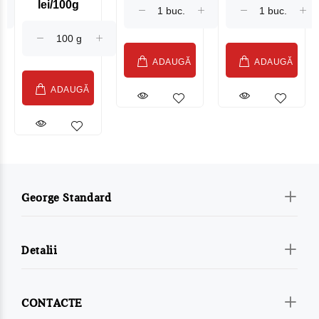
lei/100g
Sublime Cow
(075002)
ADAUGĂ
ADAUGĂ
ADAUGĂ
George Standard
Detalii
CONTACTE