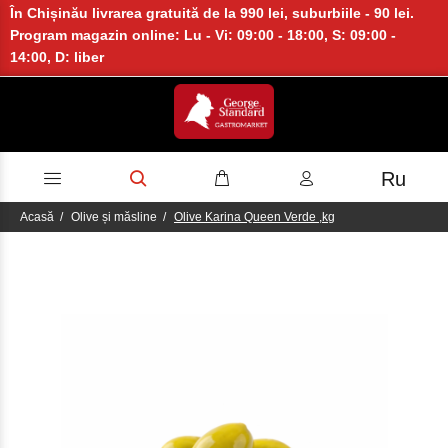
În Chișinău livrarea gratuită de la 990 lei, suburbiile - 90 lei.
Program magazin online: Lu - Vi: 09:00 - 18:00, S: 09:00 -
14:00, D: liber
Ru
Acasă
Olive și măsline
Olive Karina Queen Verde ,kg