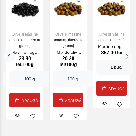
Olive și măsline
Olive și măsline
Olive și măsline
ambalaj: tăierea la
ambalaj: tăierea la
ambalaj: bucată
gramaj
gramaj
Masline negre
Masline negre
Mix de olive
357.00 lei
uscate SATOS
23.80
20.20
uscate SATOS
SATOS kg
1.5 kg
lei/100g
lei/100g
kg
ADAUGĂ
ADAUGĂ
ADAUGĂ