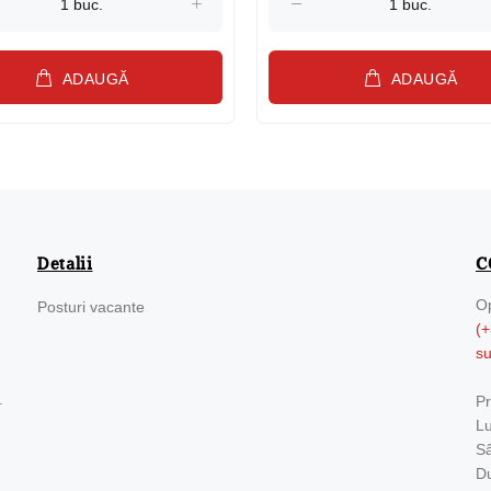
ADAUGĂ
ADAUGĂ
Detalii
C
Op
Posturi vacante
(+
s
.
Pr
Lu
Sâ
Du