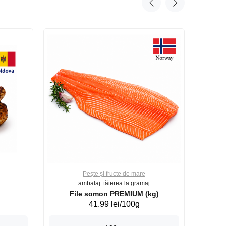
Pește și fructe de mare
ambalaj: tăierea la gramaj
File somon PREMIUM (kg)
41.99 lei/100g