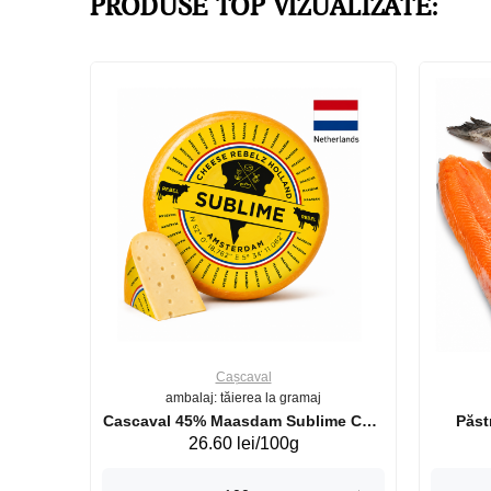
PRODUSE TOP VIZUALIZATE:
Cașcaval
ambalaj: tăierea la gramaj
uperb GS 440g
Cascaval 45% Maasdam Sublime Cow
26.60 lei/100g
(075002)