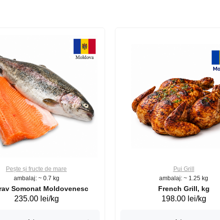
Pește și fructe de mare
Pui Grill
ambalaj: ~ 0.7 kg
ambalaj: ~ 1.25 kg
Păstrav Somonat Moldovenesc
French Grill, kg
235.00 lei/kg
198.00 lei/kg