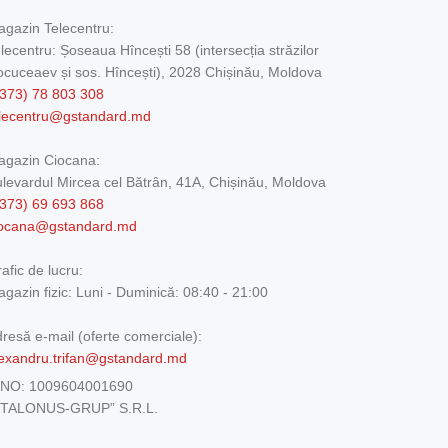
gazin Telecentru:
lecentru: Șoseaua Hîncești 58 (intersecția străzilor
cuceaev și sos. Hîncești), 2028 Chișinău, Moldova
373) 78 803 308
elecentru@gstandard.md
agazin Ciocana:
levardul Mircea cel Bătrân, 41A, Chișinău, Moldova
373) 69 693 868
iocana@gstandard.md
afic de lucru:
gazin fizic:
Luni - Duminică: 08:40 - 21:00
resă e-mail (oferte comerciale):
exandru.trifan@gstandard.md
DNO:
1009604001690
ETALONUS-GRUP” S.R.L.