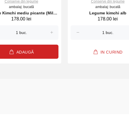
Conserve din legume
Conserve din legume
ambalaj: bucată
ambalaj: bucată
 Kimchi mediu picante (Mild)
Legume kimchi alb
178.00 lei
178.00 lei
720ml, UMommy
ADAUGĂ
IN CURIND