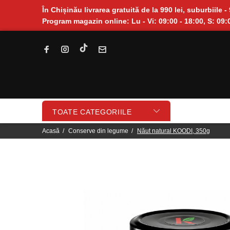
În Chișinău livrarea gratuită de la 990 lei, suburbiile - 
Program magazin online: Lu - Vi: 09:00 - 18:00, S: 09:0
TOATE CATEGORIILE
Acasă
Conserve din legume
Năut natural KOODI, 350g