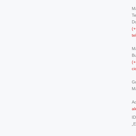
Ma
Te
Do
(+
t
M
Bu
(+
c
Gr
Ma
Ad
al
I
„