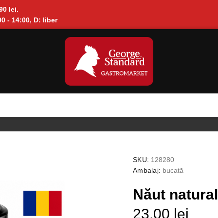
90 lei.
0 - 14:00, D: liber
SKU:
128280
Ambalaj:
bucată
Năut natura
23.00 lei