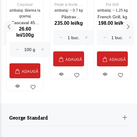
Cașcaval
Pește și fructe de
Pui Grill
ambalaj: tăierea la
ambalaj: ~ 0.7 kg
mare
ambalaj: ~ 1.25 kg
gramaj
Păstrav
French Grill, kg
Cascaval 45%
235.00 lei/kg
198.00 lei/kg
Somonat
26.60
Maasdam
Moldovenesc
lei/100g
Sublime Cow
(075002)
ADAUGĂ
ADAUGĂ
ADAUGĂ
George Standard