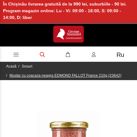
În Chișinău livrarea gratuită de la 990 lei, suburbiile - 90 lei.
Program magazin online: Lu - Vi: 09:00 - 18:00, S: 09:00 -
14:00, D: liber
Ru
Acasă
Sosuri
Mustar cu coacaza neagra EDMOND FALLOT France 210g (23642)