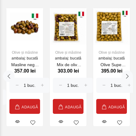
Olive și măsline
Olive și măsline
Olive și măsline
ambalaj: bucată
ambalaj: bucată
ambalaj: bucată
Masline negre
Mix de olive
Olive Super
357.00 lei
303.00 lei
395.00 lei
uscate SATOS
SATOS 1.5 kg
Giganti fara
1.5 kg
simburi SATOS
1.4 kg
ADAUGĂ
ADAUGĂ
ADAUGĂ