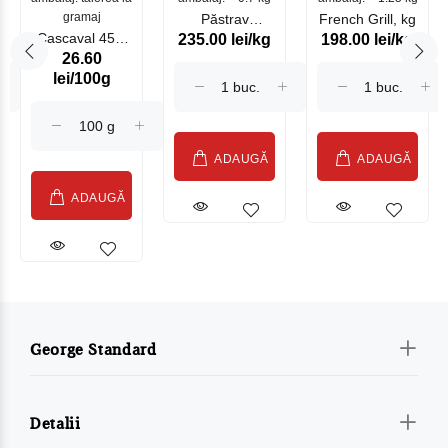
gramaj
Păstrav
French Grill, kg
Cascaval 45%
235.00 lei/kg
198.00 lei/kg
Somonat
26.60
Maasdam
Moldovenesc
lei/100g
Sublime Cow
(075002)
ADAUGĂ
ADAUGĂ
ADAUGĂ
George Standard
Detalii