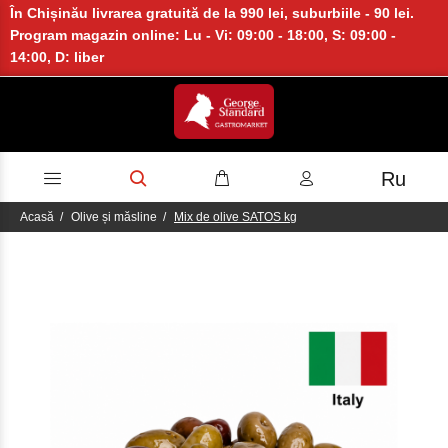
În Chișinău livrarea gratuită de la 990 lei, suburbiile - 90 lei.
Program magazin online: Lu - Vi: 09:00 - 18:00, S: 09:00 -
14:00, D: liber
Ru
Acasă
Olive și măsline
Mix de olive SATOS kg