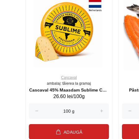
Cașcaval
ambalaj: tăierea la gramaj
uperb GS 440g
Cascaval 45% Maasdam Sublime Cow
26.60 lei/100g
(075002)
ADAUGĂ