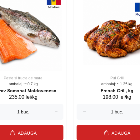
Pește și fructe de mare
Pui Grill
ambalaj: ~ 0.7 kg
ambalaj: ~ 1.25 kg
Păstrav Somonat Moldovenesc
French Grill, kg
235.00 lei/kg
198.00 lei/kg
ADAUGĂ
ADAUGĂ