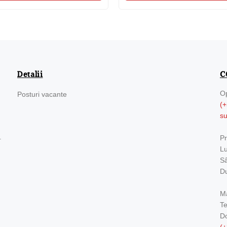
Detalii
C
Op
Posturi vacante
(+
s
.
Pr
Lu
Sâ
Du
Ma
Te
Do