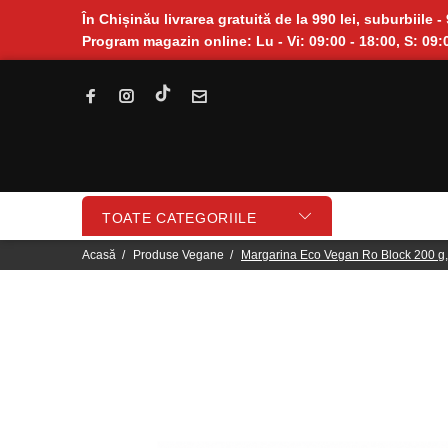
În Chișinău livrarea gratuită de la 990 lei, suburbiile - 
Program magazin online: Lu - Vi: 09:00 - 18:00, S: 09:0
TOATE CATEGORIILE
Acasă
Produse Vegane
Margarina Eco Vegan Ro Block 200 g