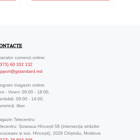
ONTACTE
erator comenzi online:
373) 60 332 132
upport@gstandard.md
ogram magazin online:
ni - Vineri: 09:00 - 18:00,
mbătă: 09:00 - 14:00,
minică: liber
gazin Telecentru:
lecentru: Șoseaua Hîncești 58 (intersecția străzilor
cuceaev și sos. Hîncești), 2028 Chișinău, Moldova