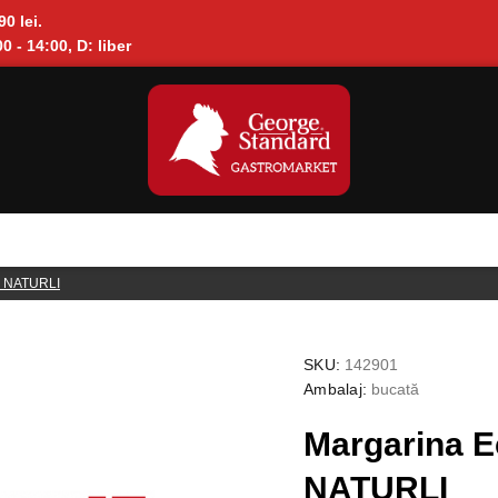
90 lei.
0 - 14:00, D: liber
, NATURLI
SKU:
142901
Ambalaj:
bucată
Margarina E
NATURLI