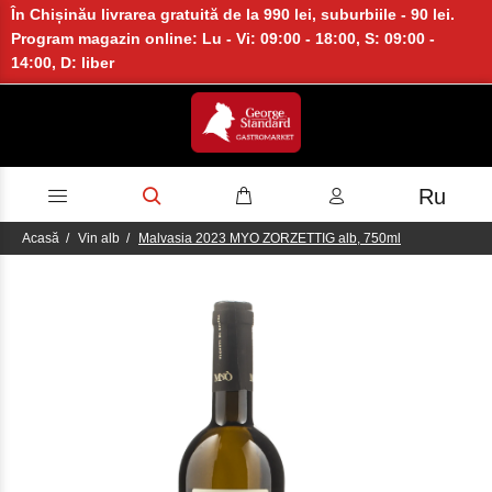
În Chișinău livrarea gratuită de la 990 lei, suburbiile - 90 lei.
Program magazin online: Lu - Vi: 09:00 - 18:00, S: 09:00 -
14:00, D: liber
Ru
Acasă
Vin alb
Malvasia 2023 MYO ZORZETTIG alb, 750ml