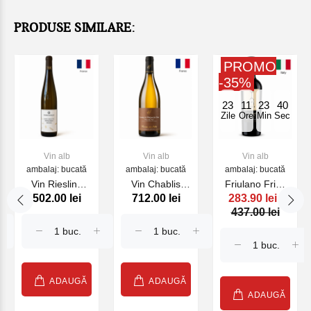
PRODUSE SIMILARE:
PROMO
-35%
23
11
23
40
Zile
Ore
Min
Sec
Vin alb
Vin alb
Vin alb
ambalaj: bucată
ambalaj: bucată
ambalaj: bucată
Vin Riesling
Vin Chablis
Friulano Friuli
502.00 lei
712.00 lei
283.90 lei
Alsace Grand
Premier Cru
2023 MYO, alb,
437.00 lei
Cru
Vau de Vey
750 ml
Steingrubler
Pierrick
Wunsch &
Laroche 2022
Mann 2022 alb,
alb, 750 ml
750 ml
ADAUGĂ
ADAUGĂ
ADAUGĂ