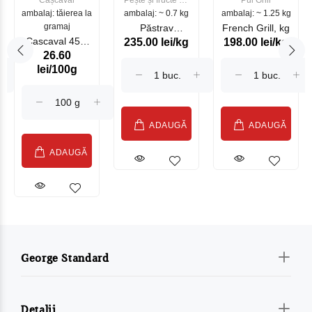
Cașcaval
Pește și fructe de
Pui Grill
ambalaj: tăierea la
ambalaj: ~ 0.7 kg
mare
ambalaj: ~ 1.25 kg
gramaj
Păstrav
French Grill, kg
Cascaval 45%
235.00 lei/kg
198.00 lei/kg
Somonat
26.60
Maasdam
Moldovenesc
lei/100g
Sublime Cow
(075002)
ADAUGĂ
ADAUGĂ
ADAUGĂ
George Standard
Detalii