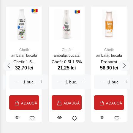
Chefir
Chefir
Chefir
ambalaj: bucată
ambalaj: bucată
ambalaj: bucată
Chefir 1.5%
Chefir 0.5l 1.5%
Preparat
32.70 lei
21.25 lei
58.90 lei
Ferma cu
fermentat de
Origini 1L
migdale, 230g
ADAUGĂ
ADAUGĂ
ADAUGĂ