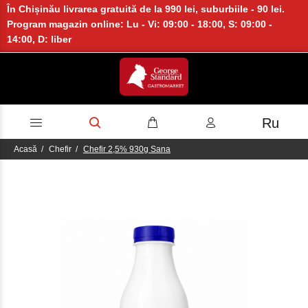
În Chișinău livrarea gratuită de la 990 lei, suburbiile - 90 lei.
Program magazin online: Lu - Vi: 09:00 - 18:00, S: 09:00 -
14:00, D: liber
Ru
Acasă
Chefir
Chefir 2,5% 930g Sana