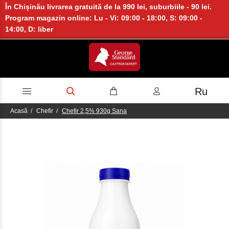
În Chișinău livrarea gratuită de la 990 lei, suburbiile - 90 lei.
Program magazin online: Lu - Vi: 09:00 - 18:00, S: 09:00 -
14:00, D: liber
Ru
Acasă
Chefir
Chefir 2,5% 930g Sana