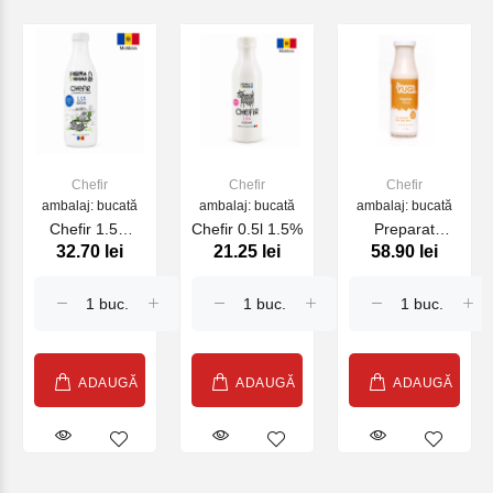
Chefir
Chefir
Chefir
ambalaj: bucată
ambalaj: bucată
ambalaj: bucată
Chefir 1.5%
Chefir 0.5l 1.5%
Preparat
32.70 lei
21.25 lei
58.90 lei
Ferma cu
fermentat de
Origini 1L
migdale, 230g
ADAUGĂ
ADAUGĂ
ADAUGĂ