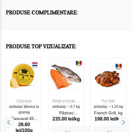
PRODUSE COMPLIMENTARE:
PRODUSE TOP VIZUALIZATE:
Cașcaval
Pește și fructe de
Pui Grill
ambalaj: tăierea la
ambalaj: ~ 0.7 kg
mare
ambalaj: ~ 1.25 kg
gramaj
Păstrav
French Grill, kg
Cascaval 45%
235.00 lei/kg
198.00 lei/kg
Somonat
26.60
Maasdam
Moldovenesc
lei/100g
Sublime Cow