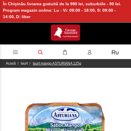
În Chișinău livrarea gratuită de la 990 lei, suburbiile - 90 lei.
Program magazin online: Lu - Vi: 09:00 - 18:00, S: 09:00 -
14:00, D: liber
Ru
Acasă
Iaurt
Iaurt mango ASTURIANA 125g