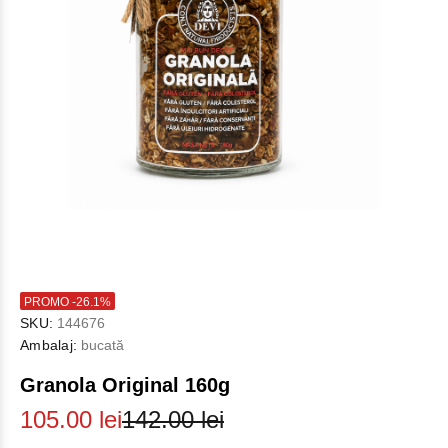
PROMO -26.1%
SKU:
144676
Ambalaj:
bucată
Granola Original 160g
105.00 lei
142.00 lei