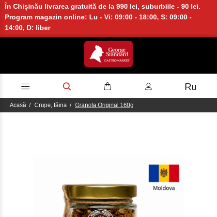
În Chișinău livrarea gratuită de la 990 lei, suburbiile - 90 lei.
Program magazin online: Lu - Vi: 09:00 - 18:00, S: 09:00 -
14:00, D: liber
Ru
Acasă
Crupe, făina
Granola Original 160g