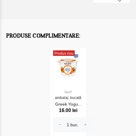
PRODUSE COMPLIMENTARE:
Produs nou
Iaurt
ambalaj: bucată
Greek Yogurt
16.00 lei
Kolios 2%
Piersic 150gr