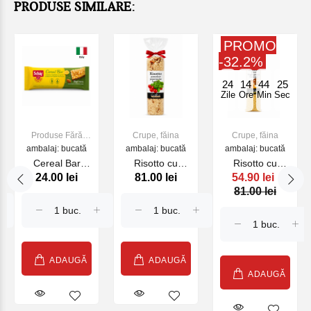
PRODUSE SIMILARE:
PROMO
-32.2%
24
14
44
25
Zile
Ore
Min
Sec
Produse Fără
Crupe, făina
Crupe, făina
ambalaj: bucată
gluten
ambalaj: bucată
ambalaj: bucată
Cereal Bar
Risotto cu
Risotto cu
24.00 lei
81.00 lei
54.90 lei
Gluten Free Dr.
busuioc, chill sii
dovleac,
81.00 lei
Schar , 25 gr.
rosii La
ciuperci si
Ceppaia 185 g
cascaval185 g
ADAUGĂ
ADAUGĂ
ADAUGĂ