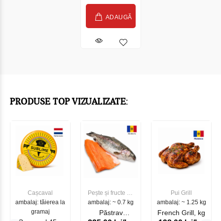
ADAUGĂ
PRODUSE TOP VIZUALIZATE:
Cașcaval
Pește și fructe de
Pui Grill
ambalaj: tăierea la
ambalaj: ~ 0.7 kg
mare
ambalaj: ~ 1.25 kg
gramaj
Păstrav
French Grill, kg