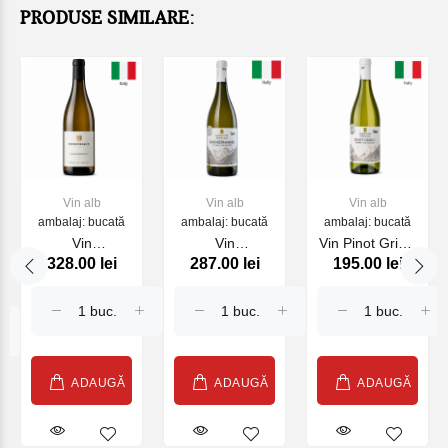
PRODUSE SIMILARE:
Vin alb
Vin alb
Vin alb
ambalaj: bucată
ambalaj: bucată
ambalaj: bucată
Vin
Vin
Vin Pinot Grigio
328.00 lei
287.00 lei
195.00 lei
Chardonnay
Gewurztraminer
Alto Adige
Steinhaus
Alto Adige
Südtirol DOC,
2022, alb,
Sudtirol DOC,
alb, 750 ml
750ml
alb 750 ml
ADAUGĂ
ADAUGĂ
ADAUGĂ