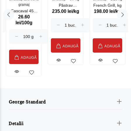
gramaj
Păstrav
French Grill, kg
Cascaval 45%
235.00 lei/kg
198.00 lei/kg
Somonat
26.60
Maasdam
Moldovenesc
lei/100g
Sublime Cow
(075002)
ADAUGĂ
ADAUGĂ
ADAUGĂ
George Standard
Detalii