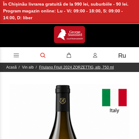
În Chișinău livrarea gratuită de la 990 lei, suburbiile - 90 lei.
Program magazin online: Lu - Vi: 09:00 - 18:00, S: 09:00 -
14:00, D: liber
Ru
Acasă
Vin alb
Friulano Friuli 2024 ZORZETTIG, alb, 750 ml