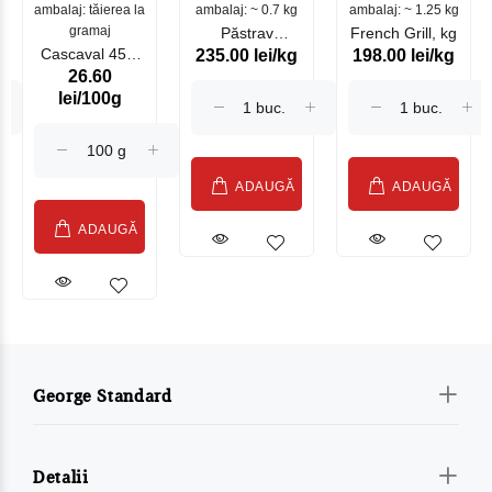
ambalaj: tăierea la
ambalaj: ~ 0.7 kg
mare
ambalaj: ~ 1.25 kg
gramaj
Păstrav
French Grill, kg
Cascaval 45%
235.00 lei/kg
198.00 lei/kg
Somonat
26.60
Maasdam
Moldovenesc
lei/100g
Sublime Cow
(075002)
ADAUGĂ
ADAUGĂ
ADAUGĂ
George Standard
Detalii