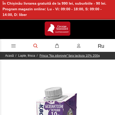
În Chișinău livrarea gratuită de la 990 lei, suburbiile - 90 lei.
Program magazin online: Lu - Vi: 09:00 - 18:00, S: 09:00 -
14:00, D: liber
Ru
Acasă
Lapte, frisca
Frisca "Na zdorovie" fara lactoza 10% 200g