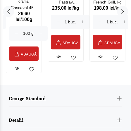
gramaj
Păstrav
French Grill, kg
Cascaval 45%
235.00 lei/kg
198.00 lei/kg
Somonat
26.60
Maasdam
Moldovenesc
lei/100g
Sublime Cow
(075002)
ADAUGĂ
ADAUGĂ
ADAUGĂ
George Standard
Detalii