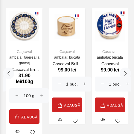
Cașcaval
Cașcaval
Cașcaval
ambalaj: tăierea la
ambalaj: bucată
ambalaj: bucată
gramaj
Cascaval Brillat
Cascaval
Cascaval Brie
99.00 lei
99.00 lei
Savarin Affine
Camembert
31.90
Prince la
100g (25806)
Frenchy 250g
lei/100g
Fontaine 3 kg
(25095)
(29209)
ADAUGĂ
ADAUGĂ
ADAUGĂ