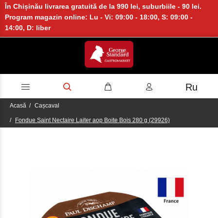
În Chișinău livrarea gratuită de la 990 lei, suburbiile - 90 lei.
Program magazin online: Lu - Vi: 09:00 - 18:00, S: 09:00 -
14:00, D: liber
Ru
Acasă
Cașcaval
Fondue Saint Nectaire Laiter aop Boite Bois 280 g (29926)