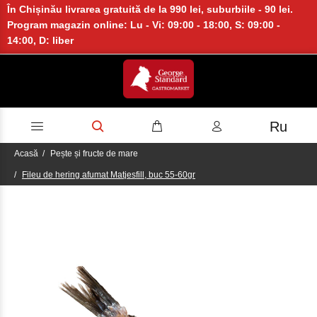
În Chișinău livrarea gratuită de la 990 lei, suburbiile - 90 lei.
Program magazin online: Lu - Vi: 09:00 - 18:00, S: 09:00 -
14:00, D: liber
Ru
Acasă
Pește și fructe de mare
Fileu de hering afumat Matjesfill, buc 55-60gr