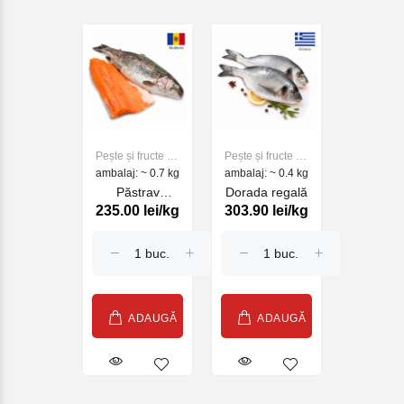
Pește și fructe de
Pește și fructe de
ambalaj: ~ 0.7 kg
mare
ambalaj: ~ 0.4 kg
mare
Păstrav
Dorada regală
235.00 lei/kg
303.90 lei/kg
Somonat
Moldovenesc
ADAUGĂ
ADAUGĂ