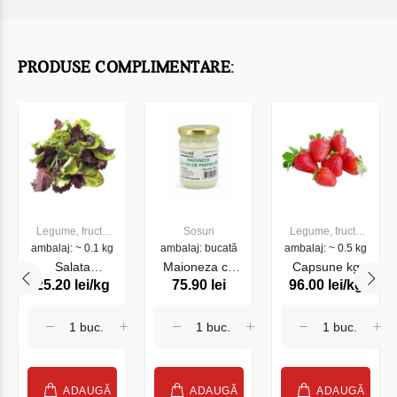
PRODUSE COMPLIMENTARE:
Legume, fructe
Sosuri
Legume, fructe
ambalaj: ~ 0.1 kg
proaspete
ambalaj: bucată
ambalaj: ~ 0.5 kg
proaspete
Salata
Maioneza cu
Capsune kg
25.20 lei/kg
75.90 lei
96.00 lei/kg
Mistecanza,
oua de
100g
prepelita 230 gr
ADAUGĂ
ADAUGĂ
ADAUGĂ