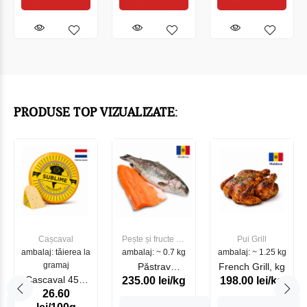
PRODUSE TOP VIZUALIZATE:
Cașcaval
Pește și fructe de
Pui Grill
ambalaj: tăierea la
ambalaj: ~ 0.7 kg
mare
ambalaj: ~ 1.25 kg
gramaj
Păstrav
French Grill, kg
Cascaval 45%
235.00 lei/kg
198.00 lei/kg
Somonat
26.60
Maasdam
Moldovenesc