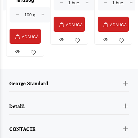
lei/100g
Sublime Cow
(075002)
ADAUGĂ
ADAUGĂ
ADAUGĂ
George Standard
Detalii
CONTACTE