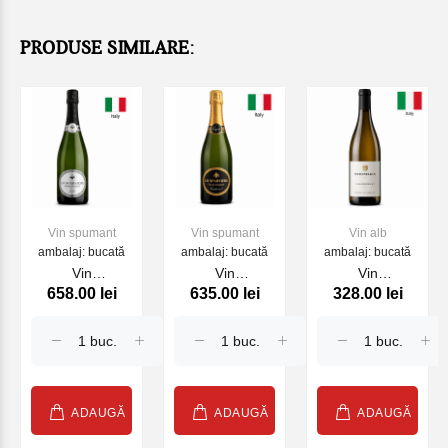
PRODUSE SIMILARE:
Vin spumant
Vin spumant
Vin alb
ambalaj: bucată
ambalaj: bucată
ambalaj: bucată
Vin
Vin
Vin
658.00 lei
635.00 lei
328.00 lei
Franciacorta Lo
Franciacorta Lo
Chardonnay
Sparviere Brut
Sparviere Brut
Steinhaus
Saten, 750ml
Cuvee №7,
2022, alb,
750ml
750ml
ADAUGĂ
ADAUGĂ
ADAUGĂ