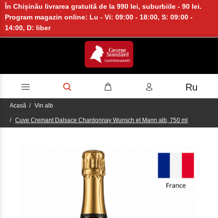
În Chișinău livrarea gratuită de la 990 lei, suburbiile - 90 lei.
Program magazin online: Lu - Vi: 09:00 - 18:00, S: 09:00 -
14:00, D: liber
Ru
Acasă
Vin alb
Cuve Cremant Dalsace Chardonnay Wunsch et Mann alb, 750 ml