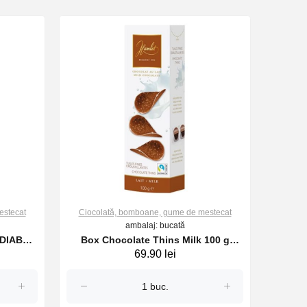
estecat
Ciocolată, bomboane, gume de mestecat
Cioco
ambalaj: bucată
r DIABLO
Box Chocolate Thins Milk 100 g
Cioco
69.90 lei
HAMLET