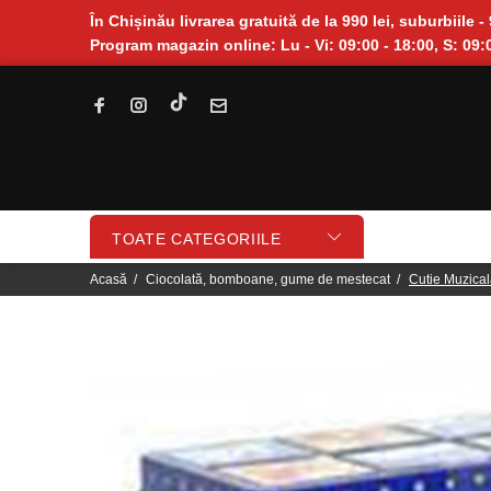
În Chișinău livrarea gratuită de la 990 lei, suburbiile - 
Program magazin online: Lu - Vi: 09:00 - 18:00, S: 09:0
TOATE CATEGORIILE
Acasă
Ciocolată, bomboane, gume de mestecat
Cutie Muzical