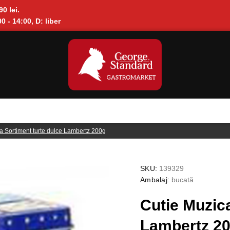
90 lei.
0 - 14:00, D: liber
a Sortiment turte dulce Lambertz 200g
SKU:
139329
Ambalaj:
bucată
Cutie Muzica
Lambertz 2