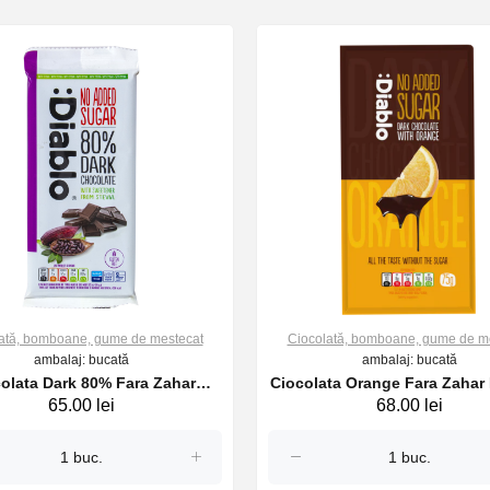
ată, bomboane, gume de mestecat
Ciocolată, bomboane, gume de m
ambalaj: bucată
ambalaj: bucată
olata Dark 80% Fara Zahar
Ciocolata Orange Fara Zaha
65.00 lei
68.00 lei
DIABLO 75g
75g