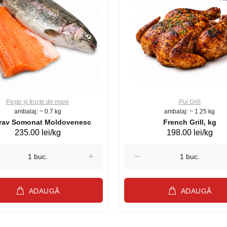
Pește și fructe de mare
Pui Grill
ambalaj: ~ 0.7 kg
ambalaj: ~ 1.25 kg
Păstrav Somonat Moldovenesc
French Grill, kg
235.00 lei/kg
198.00 lei/kg
ADAUGĂ
ADAUGĂ