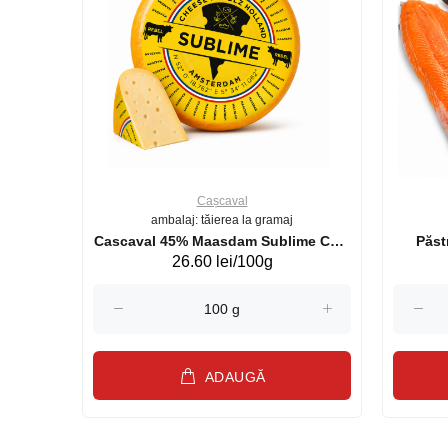
Cașcaval
ambalaj: tăierea la gramaj
uperb GS 440g
Cascaval 45% Maasdam Sublime Cow
26.60 lei/100g
(075002)
ADAUGĂ