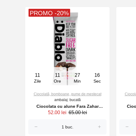
PROMO -20%
11
11
27
15
Zile
Ore
Min
Sec
stecat
Ciocolată, bomboane, gume de mestecat
Ciocol
ambalaj: bucată
ro Coins
Ciocolata cu alune Fara Zahar
Cioc
52.00 lei
65.00 lei
DIABLO 75g