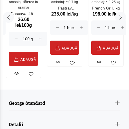
ambalaj: tăierea la
ambalaj: ~ 0.7 kg
mare
ambalaj: ~ 1.25 kg
gramaj
Păstrav
French Grill, kg
Cascaval 45%
235.00 lei/kg
198.00 lei/kg
Somonat
26.60
Maasdam
Moldovenesc
lei/100g
Sublime Cow
(075002)
ADAUGĂ
ADAUGĂ
ADAUGĂ
George Standard
Detalii