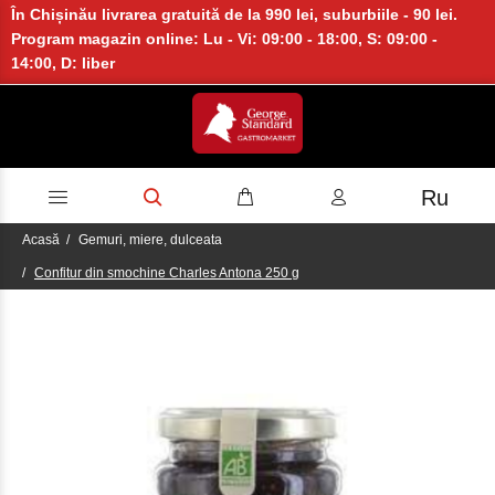
În Chișinău livrarea gratuită de la 990 lei, suburbiile - 90 lei.
Program magazin online: Lu - Vi: 09:00 - 18:00, S: 09:00 -
14:00, D: liber
Ru
Acasă
Gemuri, miere, dulceata
Confitur din smochine Charles Antona 250 g