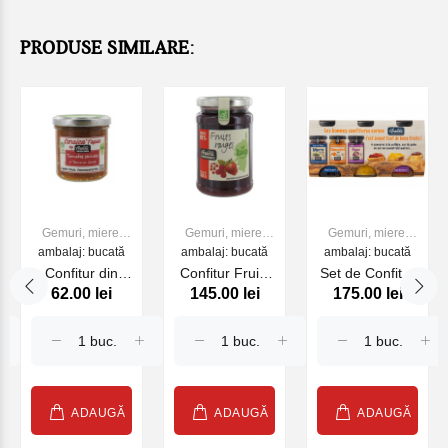
PRODUSE SIMILARE:
Gemuri, miere,
Gemuri, miere,
Gemuri, miere,
ambalaj: bucată
dulceata
ambalaj: bucată
dulceata
ambalaj: bucată
dulceata
Confitur din
Confitur Fruits
Set de Confitur
62.00 lei
145.00 lei
175.00 lei
tomate verzi
Rouges
Charles Antona
Charles Antona
Charles Antona
3 buc*100g
110 g
350 g
ADAUGĂ
ADAUGĂ
ADAUGĂ