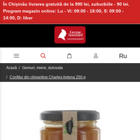
În Chișinău livrarea gratuită de la 990 lei, suburbiile - 90 lei.
Program magazin online: Lu - Vi: 09:00 - 18:00, S: 09:00 -
14:00, D: liber
Ru
Acasă
Gemuri, miere, dulceata
Confitur din climantine Charles Antona 250 g