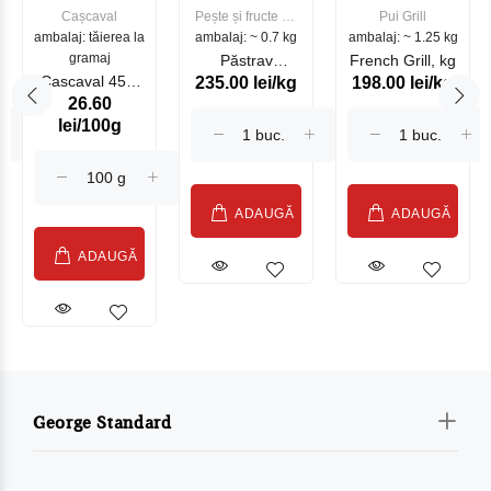
Cașcaval
Pește și fructe de
Pui Grill
ambalaj: tăierea la
ambalaj: ~ 0.7 kg
mare
ambalaj: ~ 1.25 kg
gramaj
Păstrav
French Grill, kg
Cascaval 45%
235.00 lei/kg
198.00 lei/kg
Somonat
26.60
Maasdam
Moldovenesc
lei/100g
Sublime Cow
(075002)
ADAUGĂ
ADAUGĂ
ADAUGĂ
George Standard