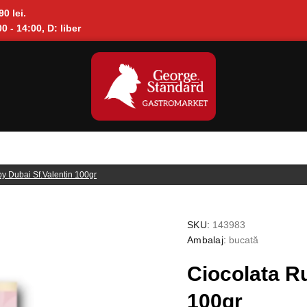
90 lei.
0 - 14:00, D: liber
y Dubai Sf.Valentin 100gr
SKU:
143983
Ambalaj:
bucată
Ciocolata R
100gr