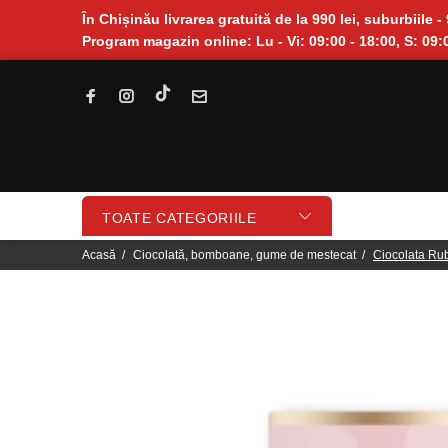
În Chișinău livrarea gratuită de la 990 lei, suburbiile - 
Program magazin online: Lu - Vi: 09:00 - 18:00, S: 09:0
TOATE CATEGORIILE
Acasă
Ciocolată, bomboane, gume de mestecat
Ciocolata Rub