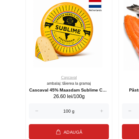
Cașcaval
ambalaj: tăierea la gramaj
uperb GS 440g
Cascaval 45% Maasdam Sublime Cow
26.60 lei/100g
(075002)
ADAUGĂ