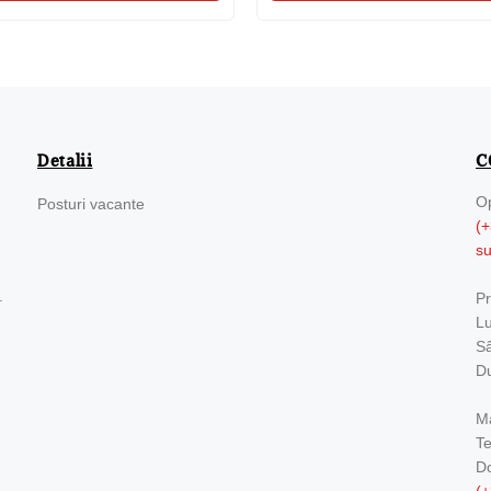
Detalii
C
Op
Posturi vacante
(+
s
.
Pr
Lu
Sâ
Du
Ma
Te
Do