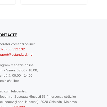
ONTACTE
erator comenzi online:
373) 60 332 132
upport@gstandard.md
ogram magazin online:
ni - Vineri: 09:00 - 18:00,
mbătă: 09:00 - 14:00,
minică: liber
gazin Telecentru:
lecentru: Șoseaua Hîncești 58 (intersecția străzilor
cuceaev și sos. Hîncești), 2028 Chișinău, Moldova