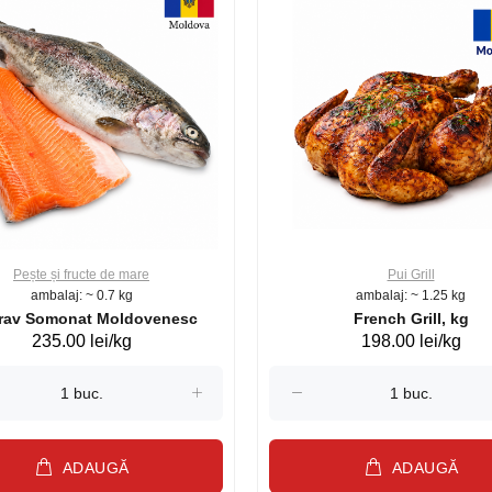
Pește și fructe de mare
Pui Grill
ambalaj: ~ 0.7 kg
ambalaj: ~ 1.25 kg
Păstrav Somonat Moldovenesc
French Grill, kg
235.00 lei/kg
198.00 lei/kg
ADAUGĂ
ADAUGĂ