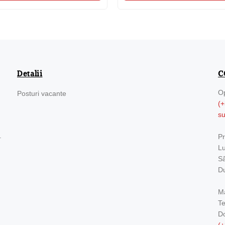
Detalii
C
Op
Posturi vacante
(+
s
.
Pr
Lu
Sâ
Du
Ma
Te
Do