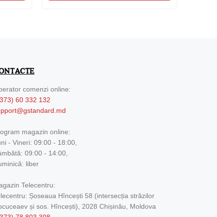
ONTACTE
erator comenzi online:
373) 60 332 132
upport@gstandard.md
ogram magazin online:
ni - Vineri: 09:00 - 18:00,
mbătă: 09:00 - 14:00,
minică: liber
gazin Telecentru:
lecentru: Șoseaua Hîncești 58 (intersecția străzilor
cuceaev și sos. Hîncești), 2028 Chișinău, Moldova