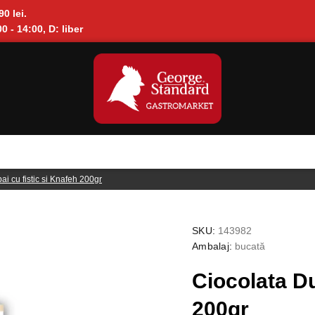
90 lei.
0 - 14:00, D: liber
ai cu fistic si Knafeh 200gr
SKU:
143982
Ambalaj:
bucată
Ciocolata Du
200gr