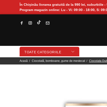
În Chișinău livrarea gratuită de la 990 lei, suburbiile - 
Program magazin online: Lu - Vi: 09:00 - 18:00, S: 09:0
TOATE CATEGORIILE
Acasă
Ciocolată, bomboane, gume de mestecat
Ciocolata Dub