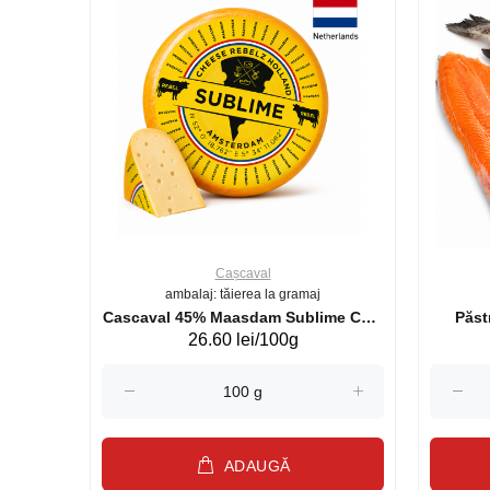
Cașcaval
ambalaj: tăierea la gramaj
uperb GS 440g
Cascaval 45% Maasdam Sublime Cow
26.60 lei/100g
(075002)
ADAUGĂ