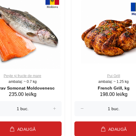
Pește și fructe de mare
Pui Grill
ambalaj: ~ 0.7 kg
ambalaj: ~ 1.25 kg
Păstrav Somonat Moldovenesc
French Grill, kg
235.00 lei/kg
198.00 lei/kg
ADAUGĂ
ADAUGĂ