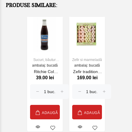
PRODUSE SIMILARE:
Sucuri, băuturi
Zefir si marmeladă
ambalaj: bucată
racoritoare
ambalaj: bucată
Ritchie Cola
Zefir traditional
39.00 lei
169.00 lei
Zero 275ml
"Belevsky
product",
Kolechko asorti,
700 gr
ADAUGĂ
ADAUGĂ