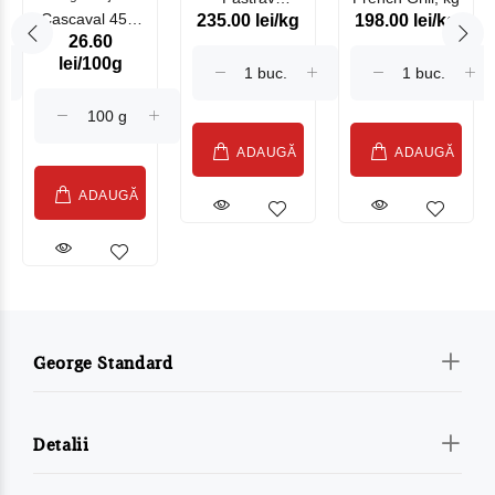
Cascaval 45%
235.00 lei/kg
198.00 lei/kg
Somonat
26.60
Maasdam
Moldovenesc
lei/100g
Sublime Cow
(075002)
ADAUGĂ
ADAUGĂ
ADAUGĂ
George Standard
Detalii