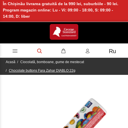
În Chișinău livrarea gratuită de la 990 lei, suburbiile - 90 lei.
Program magazin online: Lu - Vi: 09:00 - 18:00, S: 09:00 -
14:00, D: liber
Ru
Acasă
Ciocolată, bomboane, gume de mestecat
Chocolate buttons Fara Zahar DIABLO 22g