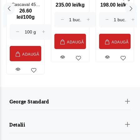
Cascaval 45%
235.00 lei/kg
198.00 lei/kg
Somonat
26.60
Maasdam
Moldovenesc
lei/100g
Sublime Cow
(075002)
ADAUGĂ
ADAUGĂ
ADAUGĂ
George Standard
Detalii