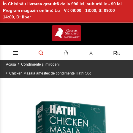
În Chișinău livrarea gratuită de la 990 lei, suburbiile - 90 lei.
Program magazin online: Lu - Vi: 09:00 - 18:00, S: 09:00 -
14:00, D: liber
Ru
Acasă
Condimente și mirodenii
Chicken Masala amestec de condimente Hathi 50g