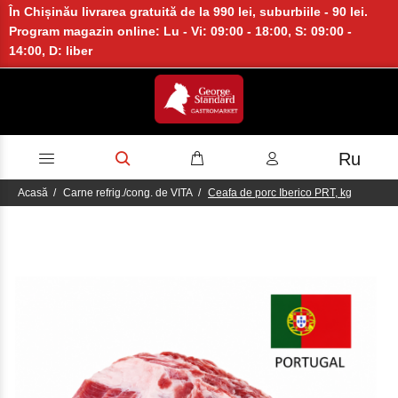
În Chișinău livrarea gratuită de la 990 lei, suburbiile - 90 lei.
Program magazin online: Lu - Vi: 09:00 - 18:00, S: 09:00 -
14:00, D: liber
Ru
Acasă
Carne refrig./cong. de VITA
Ceafa de porc Iberico PRT, kg