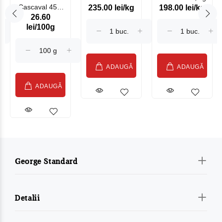
Cascaval 45%
235.00 lei/kg
198.00 lei/kg
Somonat
26.60
Maasdam
Moldovenesc
lei/100g
Sublime Cow
(075002)
ADAUGĂ
ADAUGĂ
ADAUGĂ
George Standard
Detalii