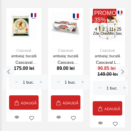
PROMO
-35%
4
2
11
25
Zile
Ore
Min
Sec
Cașcaval
Cașcaval
Cașcaval
ambalaj: bucată
ambalaj: bucată
ambalaj: bucată
Cascaval
Cascava
Cascaval LE
175.00 lei
89.00 lei
96.85 lei
Comte 8 mois
BUCHETTE
MONT NOIX
149.00 lei
Rivoire 200g
CENDREE
200g (22396)
(22434)
PAST SOUS
COQUE
SOIGNON 125
g (27912)
ADAUGĂ
ADAUGĂ
ADAUGĂ