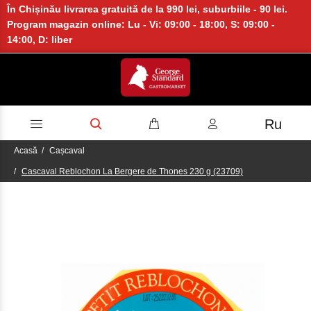
În Chișinău livrarea gratuită de la 990 lei, suburbiile - 90 lei.
Program magazin online: Lu - Vi: 09:00 - 18:00, S: 09:00 -
14:00, D: liber
Ru
Acasă
Cașcaval
Cascaval Reblochon La Bergere de Thones 230 g (23709)