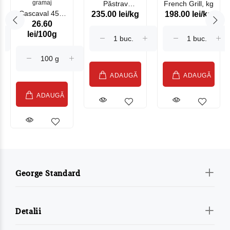
gramaj
Păstrav
French Grill, kg
Cascaval 45%
235.00 lei/kg
198.00 lei/kg
Somonat
26.60
Maasdam
Moldovenesc
lei/100g
Sublime Cow
(075002)
ADAUGĂ
ADAUGĂ
ADAUGĂ
George Standard
Detalii