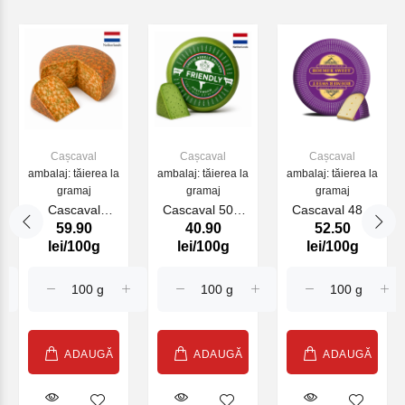
Cașcaval
Cașcaval
Cașcaval
ambalaj: tăierea la
ambalaj: tăierea la
ambalaj: tăierea la
gramaj
gramaj
gramaj
Cascaval
Cascaval 50%
Cascaval 48%
59.90
40.90
52.50
Ruscello Life
Cow Green
Gouda Roemer
lei/100g
lei/100g
lei/100g
Pesto Farm
Sweet (30124)
ADAUGĂ
ADAUGĂ
ADAUGĂ