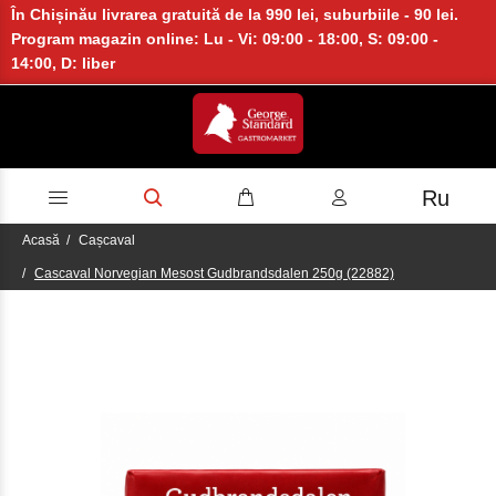
În Chișinău livrarea gratuită de la 990 lei, suburbiile - 90 lei.
Program magazin online: Lu - Vi: 09:00 - 18:00, S: 09:00 -
14:00, D: liber
Ru
Acasă
Cașcaval
Cascaval Norvegian Mesost Gudbrandsdalen 250g (22882)