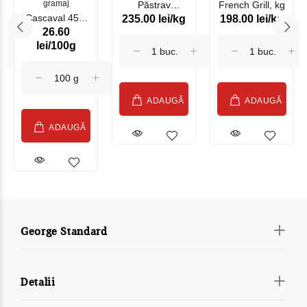
gramaj
Păstrav
French Grill, kg
Cascaval 45%
235.00 lei/kg
198.00 lei/kg
Somonat
26.60
Maasdam
Moldovenesc
lei/100g
Sublime Cow
(075002)
ADAUGĂ
ADAUGĂ
ADAUGĂ
George Standard
Detalii