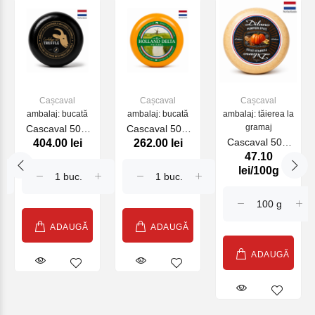
Cașcaval
Cașcaval
Cașcaval
ambalaj: bucată
ambalaj: bucată
ambalaj: tăierea la
gramaj
Cascaval 50%
Cascaval 50%
Cascaval 50%
404.00 lei
262.00 lei
Baby Goat
Baby Natural
47.10
Dilano Pumpkin
Truffle 400g
425g (10650)
lei/100g
Spice (20150)
(24600)
ADAUGĂ
ADAUGĂ
ADAUGĂ