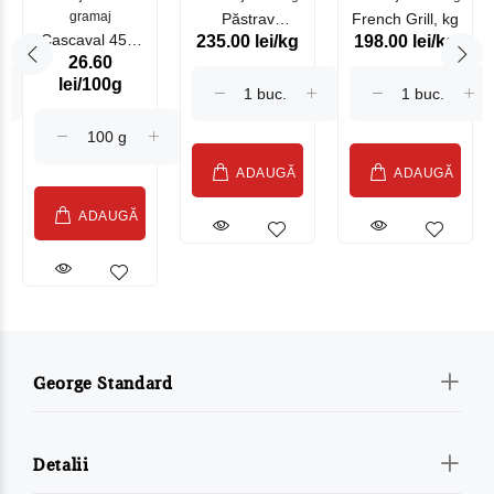
gramaj
Păstrav
French Grill, kg
Cascaval 45%
235.00 lei/kg
198.00 lei/kg
Somonat
26.60
Maasdam
Moldovenesc
lei/100g
Sublime Cow
(075002)
ADAUGĂ
ADAUGĂ
ADAUGĂ
George Standard
Detalii