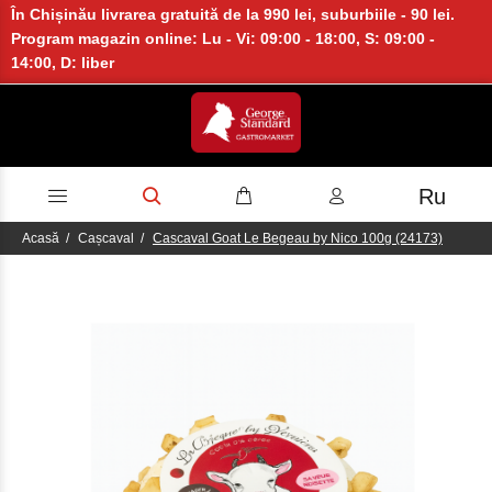
În Chișinău livrarea gratuită de la 990 lei, suburbiile - 90 lei.
Program magazin online: Lu - Vi: 09:00 - 18:00, S: 09:00 -
14:00, D: liber
Ru
Acasă
Cașcaval
Cascaval Goat Le Begeau by Nico 100g (24173)