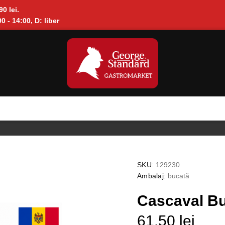
90 lei.
0 - 14:00, D: liber
SKU:
129230
Ambalaj:
bucată
Cascaval Bu
61.50 lei