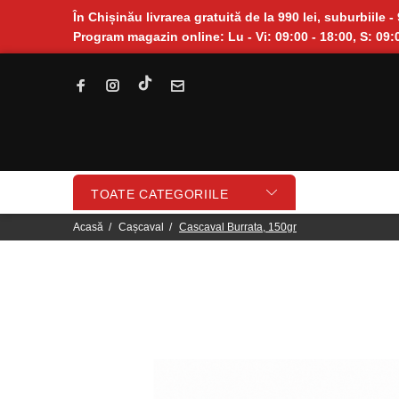
În Chișinău livrarea gratuită de la 990 lei, suburbiile - 
Program magazin online: Lu - Vi: 09:00 - 18:00, S: 09:0
TOATE CATEGORIILE
Acasă
Cașcaval
Cascaval Burrata, 150gr