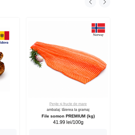
Pește și fructe de mare
ambalaj: tăierea la gramaj
File somon PREMIUM (kg)
41.99 lei/100g