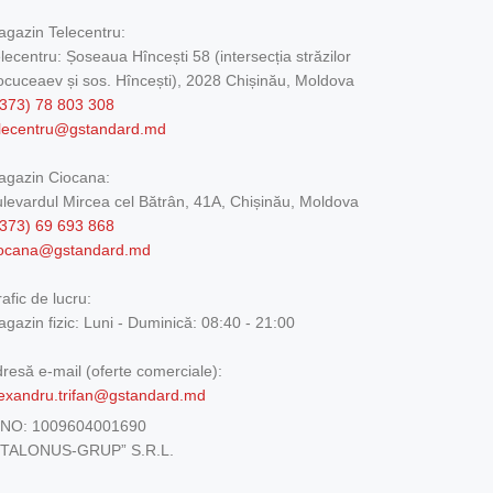
gazin Telecentru:
lecentru: Șoseaua Hîncești 58 (intersecția străzilor
cuceaev și sos. Hîncești), 2028 Chișinău, Moldova
373) 78 803 308
elecentru@gstandard.md
agazin Ciocana:
levardul Mircea cel Bătrân, 41A, Chișinău, Moldova
373) 69 693 868
iocana@gstandard.md
afic de lucru:
gazin fizic:
Luni - Duminică: 08:40 - 21:00
resă e-mail (oferte comerciale):
exandru.trifan@gstandard.md
DNO:
1009604001690
ETALONUS-GRUP” S.R.L.