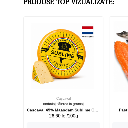
PRODUSE TOP VIZUALIZATE:
Cașcaval
ambalaj: tăierea la gramaj
uperb GS 440g
Cascaval 45% Maasdam Sublime Cow
26.60 lei/100g
(075002)