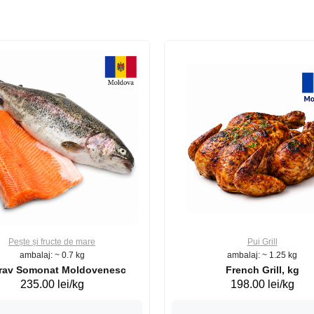
Pește și fructe de mare
Pui Grill
ambalaj: ~ 0.7 kg
ambalaj: ~ 1.25 kg
Păstrav Somonat Moldovenesc
French Grill, kg
235.00 lei/kg
198.00 lei/kg