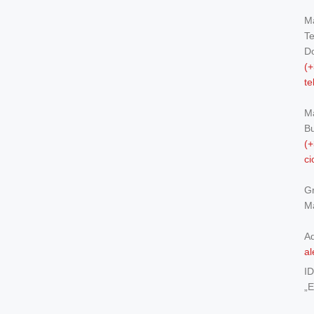
Ma
Te
Do
(+
t
M
Bu
(+
c
Gr
Ma
Ad
al
I
„