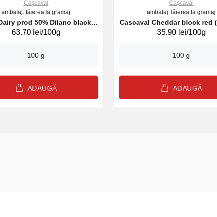
Cașcaval
Cașcaval
ambalaj: tăierea la gramaj
ambalaj: tăierea la gramaj
airy prod 50% Dilano black
Cas
63.70 lei/100g
35.90 lei/100g
lemon 3% veg (20137)
ADAUGĂ
ADAUGĂ