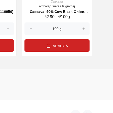
Cașcaval
ambalaj: tăierea la gramaj
caval Cheddar block red (110950)
Cascaval 50% Cow Black Onion
52.90 lei/100g
(06757122)
ADAUGĂ