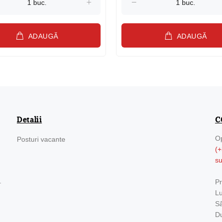
ADAUGĂ
ADAUGĂ
Detalii
C
Op
Posturi vacante
(+
s
.
Pr
Lu
Sâ
Du