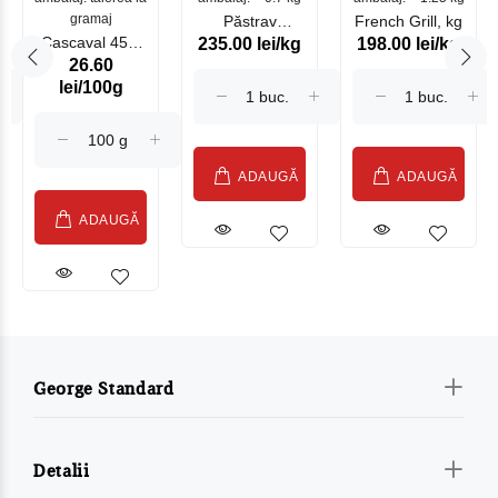
gramaj
Păstrav
French Grill, kg
Cascaval 45%
235.00 lei/kg
198.00 lei/kg
Somonat
26.60
Maasdam
Moldovenesc
lei/100g
Sublime Cow
(075002)
ADAUGĂ
ADAUGĂ
ADAUGĂ
George Standard
Detalii