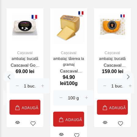
Cașcaval
Cașcaval
Cașcaval
ambalaj: bucată
ambalaj: tăierea la
ambalaj: bucată
gramaj
Cascaval Goat
Cascaval
Cascaval
69.00 lei
159.00 lei
Buchette Ail
Mimolette Extra
94.90
Gruyere AOP
Fines Herbs
Vielle cow 200
lei/100g
Grottes 15 Mois
100 g (27292)
g (47756)
8 kg (29437)
ADAUGĂ
ADAUGĂ
ADAUGĂ