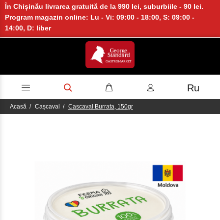
În Chișinău livrarea gratuită de la 990 lei, suburbiile - 90 lei.
Program magazin online: Lu - Vi: 09:00 - 18:00, S: 09:00 -
14:00, D: liber
Ru
Acasă
Cașcaval
Cascaval Burrata, 150gr