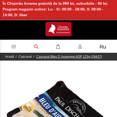
În Chișinău livrarea gratuită de la 990 lei, suburbiile - 90 lei.
Program magazin online: Lu - Vi: 09:00 - 18:00, S: 09:00 -
14:00, D: liber
Ru
Acasă
Cașcaval
Cascaval Bleu D`Auvergne AOP 125g (29437)