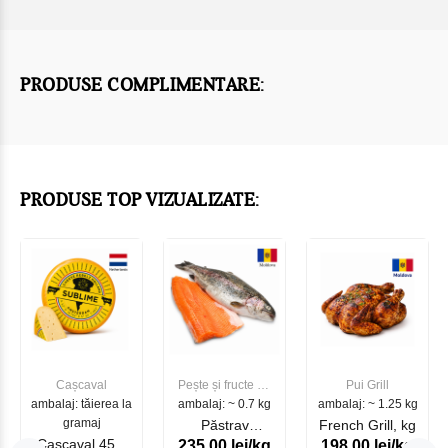
PRODUSE COMPLIMENTARE:
PRODUSE TOP VIZUALIZATE:
Cașcaval
Pește și fructe de
Pui Grill
ambalaj: tăierea la
ambalaj: ~ 0.7 kg
mare
ambalaj: ~ 1.25 kg
gramaj
Păstrav
French Grill, kg
Cascaval 45%
235.00 lei/kg
198.00 lei/kg
Somonat