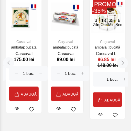
PROMO
-35%
3
13
35
6
Zile
Ore
Min
Sec
Cașcaval
Cașcaval
Cașcaval
ambalaj: bucată
ambalaj: bucată
ambalaj: bucată
Cascaval
Cascava
Cascaval LE
175.00 lei
89.00 lei
96.85 lei
Comte 8 mois
BUCHETTE
MONT NOIX
149.00 lei
Rivoire 200g
CENDREE
200g (22396)
(22434)
PAST SOUS
COQUE
SOIGNON 125
g (27912)
ADAUGĂ
ADAUGĂ
ADAUGĂ