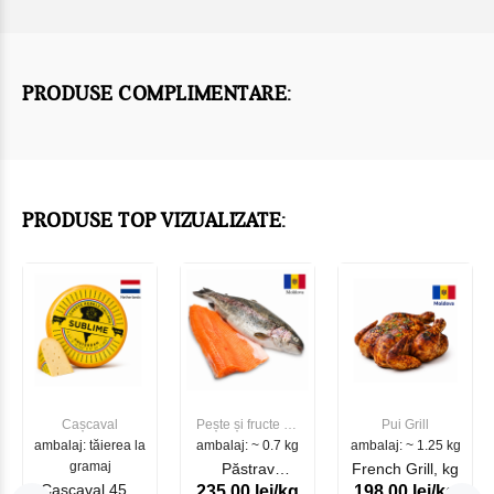
PRODUSE COMPLIMENTARE:
PRODUSE TOP VIZUALIZATE:
Cașcaval
Pește și fructe de
Pui Grill
ambalaj: tăierea la
ambalaj: ~ 0.7 kg
mare
ambalaj: ~ 1.25 kg
gramaj
Păstrav
French Grill, kg
Cascaval 45%
235.00 lei/kg
198.00 lei/kg
Somonat