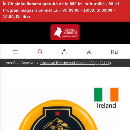
În Chișinău livrarea gratuită de la 990 lei, suburbiile - 90 lei.
Program magazin online: Lu - Vi: 09:00 - 18:00, S: 09:00 -
14:00, D: liber
Ru
Acasă
Cașcaval
Cascaval Beechwood Ceddar 200 g (22726)