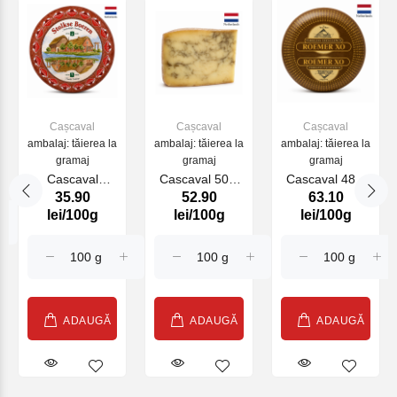
Cașcaval
Cașcaval
Cașcaval
ambalaj: tăierea la
ambalaj: tăierea la
ambalaj: tăierea la
gramaj
gramaj
gramaj
Cascaval
Cascaval 50%
Cascaval 48%
35.90
52.90
63.10
Cheddar block
Cow Black
Gouda Roemer
lei/100g
lei/100g
lei/100g
red (110950)
Onion
XO (20208)
(06757122)
ADAUGĂ
ADAUGĂ
ADAUGĂ