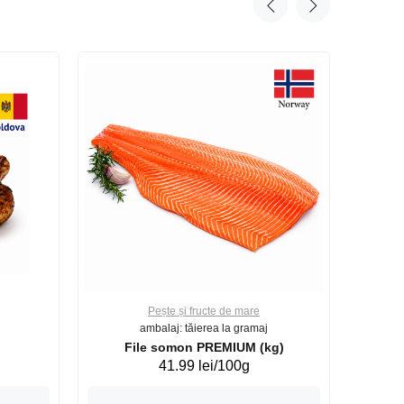
Pește și fructe de mare
ambalaj: tăierea la gramaj
File somon PREMIUM (kg)
41.99 lei/100g