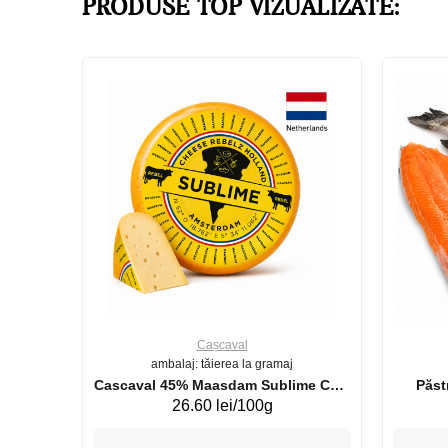
PRODUSE TOP VIZUALIZATE:
Cașcaval
ambalaj: tăierea la gramaj
uperb GS 440g
Cascaval 45% Maasdam Sublime Cow
26.60 lei/100g
(075002)