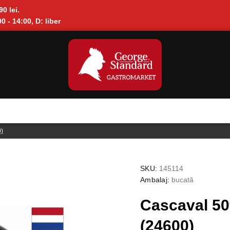
90 lei.
0 - 14:00, D: liber
0)
SKU:
145114
Ambalaj:
bucată
Cascaval 50
(24600)