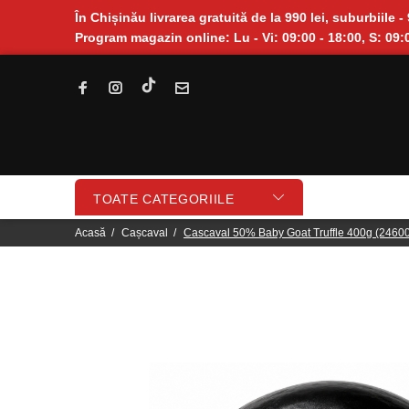
În Chișinău livrarea gratuită de la 990 lei, suburbiile - 
Program magazin online: Lu - Vi: 09:00 - 18:00, S: 09:0
TOATE CATEGORIILE
Acasă
Cașcaval
Cascaval 50% Baby Goat Truffle 400g (2460