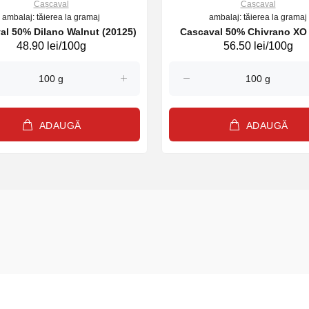
Cașcaval
Cașcaval
ambalaj: tăierea la gramaj
ambalaj: tăierea la gramaj
Cascaval 50% Dilano Walnut (20125)
Cascaval 50% Chivrano XO (Goat
48.90 lei/100g
56.50 lei/100g
Extrem)(24014)
ADAUGĂ
ADAUGĂ