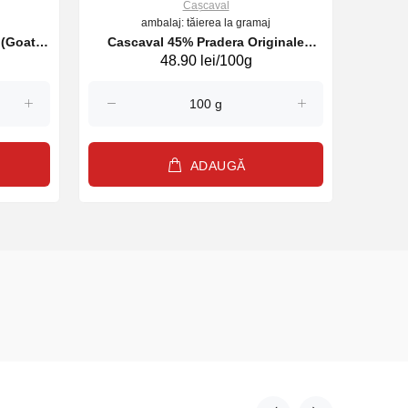
Cașcaval
ambalaj: tăierea la gramaj
Cascaval 45% Pradera Originale
Casca
48.90 lei/100g
(Splendid Cow) (37002)
ADAUGĂ