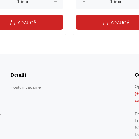
ADAUGĂ
ADAUGĂ
Detalii
C
Op
Posturi vacante
(+
s
.
Pr
Lu
Sâ
Du