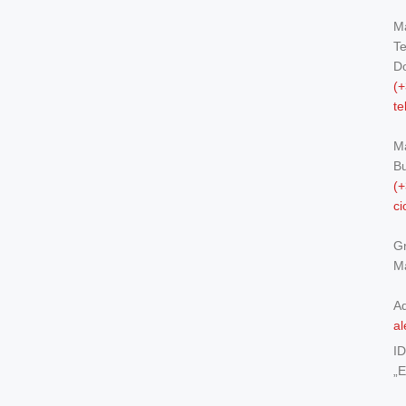
Ma
Te
Do
(+
t
M
Bu
(+
c
Gr
Ma
Ad
al
I
„