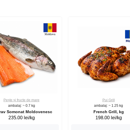
Pește și fructe de mare
Pui Grill
ambalaj: ~ 0.7 kg
ambalaj: ~ 1.25 kg
Păstrav Somonat Moldovenesc
French Grill, kg
235.00 lei/kg
198.00 lei/kg