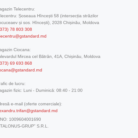
gazin Telecentru:
lecentru: Șoseaua Hîncești 58 (intersecția străzilor
cuceaev și sos. Hîncești), 2028 Chișinău, Moldova
373) 78 803 308
elecentru@gstandard.md
agazin Ciocana:
levardul Mircea cel Bătrân, 41A, Chișinău, Moldova
373) 69 693 868
iocana@gstandard.md
afic de lucru:
gazin fizic:
Luni - Duminică: 08:40 - 21:00
resă e-mail (oferte comerciale):
exandru.trifan@gstandard.md
DNO:
1009604001690
ETALONUS-GRUP” S.R.L.