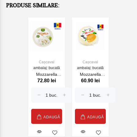
PRODUSE SIMILARE:
Cașcaval
Cașcaval
ambalaj: bucată
ambalaj: bucată
Mozzarella
Mozzarella
72.80 lei
60.90 lei
Perle "Ferma
Pizza "Ferma
cu origini"
cu origini"
ADAUGĂ
ADAUGĂ