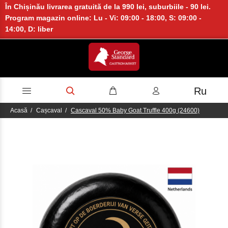
În Chișinău livrarea gratuită de la 990 lei, suburbiile - 90 lei.
Program magazin online: Lu - Vi: 09:00 - 18:00, S: 09:00 -
14:00, D: liber
Ru
Acasă
Cașcaval
Cascaval 50% Baby Goat Truffle 400g (24600)