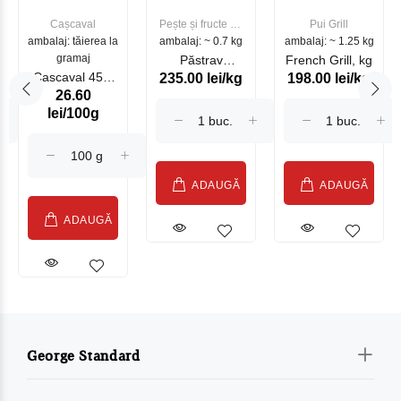
Cașcaval
Pește și fructe de
Pui Grill
ambalaj: tăierea la
ambalaj: ~ 0.7 kg
mare
ambalaj: ~ 1.25 kg
gramaj
Păstrav
French Grill, kg
Cascaval 45%
235.00 lei/kg
198.00 lei/kg
Somonat
26.60
Maasdam
Moldovenesc
lei/100g
Sublime Cow
(075002)
ADAUGĂ
ADAUGĂ
ADAUGĂ
George Standard