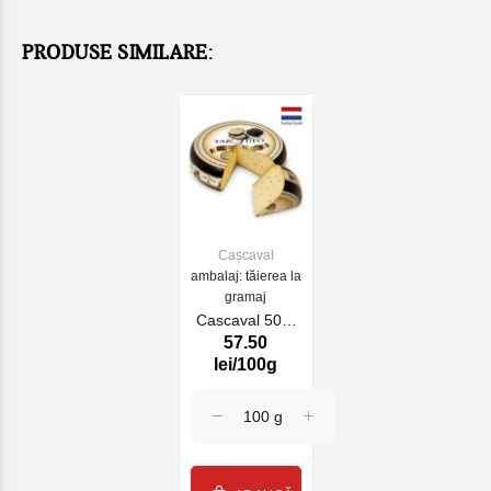
PRODUSE SIMILARE:
Cașcaval
ambalaj: tăierea la
gramaj
Cascaval 50%
57.50
Farm Tartufo
lei/100g
(070675)