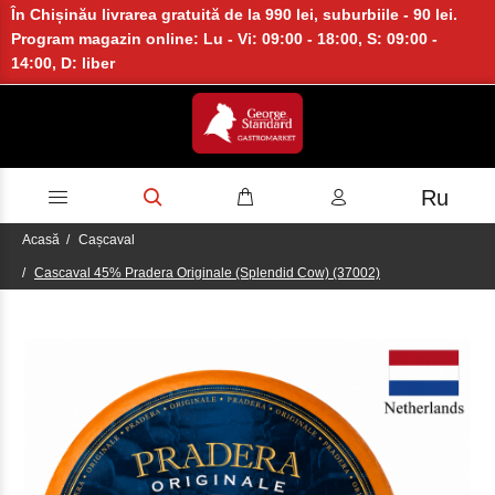
În Chișinău livrarea gratuită de la 990 lei, suburbiile - 90 lei.
Program magazin online: Lu - Vi: 09:00 - 18:00, S: 09:00 -
14:00, D: liber
Ru
Acasă
Cașcaval
Cascaval 45% Pradera Originale (Splendid Cow) (37002)