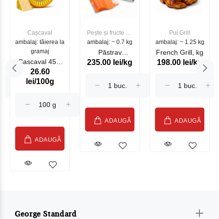
Cașcaval
Pește și fructe de
Pui Grill
ambalaj: tăierea la
ambalaj: ~ 0.7 kg
mare
ambalaj: ~ 1.25 kg
gramaj
Păstrav
French Grill, kg
Cascaval 45%
235.00 lei/kg
198.00 lei/kg
Somonat
26.60
Maasdam
Moldovenesc
lei/100g
Sublime Cow
(075002)
ADAUGĂ
ADAUGĂ
ADAUGĂ
George Standard