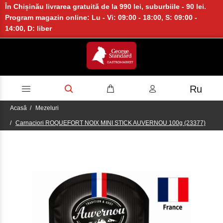
În Chișinău livrarea gratuită de la 990 lei, suburbiile - 90 lei.
Program magazin online: Lu - Vi: 09:00 - 18:00, S: 09:00 -
14:00, D: liber
Ru
Acasă
Mezeluri
Carnaciori ROQUEFORT NOIX MINI STICK AUVERNOU 100g (23377)