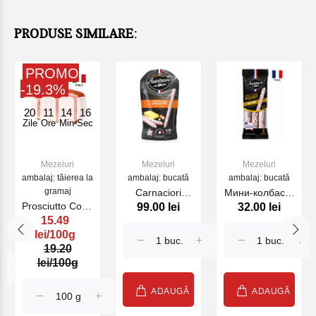
PRODUSE SIMILARE:
PROMO
-19.3%
20
11
14
16
Zile
Ore
Min
Sec
Mezeluri
Mezeluri
Mezeluri
ambalaj: tăierea la
ambalaj: bucată
ambalaj: bucată
gramaj
Carnaciori
Мини-колбаски
Prosciutto Cotto
99.00 lei
32.00 lei
COMTE
Nature Pocket
15.49
Duchessa
NOISETTE
AUVERNOU,
lei/100g
MINI STICK
30 г (23381)
19.20
AUVERNOU
lei/100g
100g (23379)
ADAUGĂ
ADAUGĂ