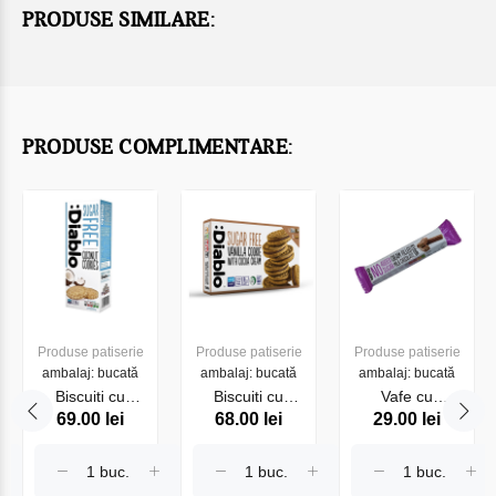
PRODUSE SIMILARE:
PRODUSE COMPLIMENTARE:
Produse patiserie
Produse patiserie
Produse patiserie
ambalaj: bucată
ambalaj: bucată
ambalaj: bucată
Biscuiti cu
Biscuiti cu
Vafe cu
69.00 lei
68.00 lei
29.00 lei
cocos Fara
crema de
ciocolata Fara
Zahar DIABLO
vanilie Fara
Zahar DIABLO
150g
Zahar DIABLO
30g
176g