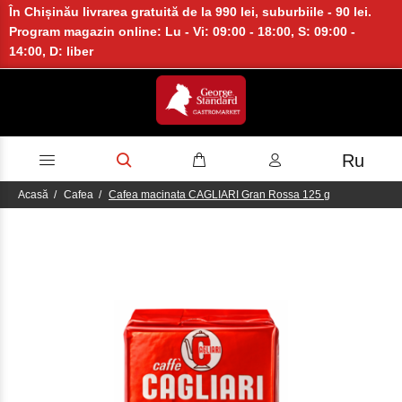
În Chișinău livrarea gratuită de la 990 lei, suburbiile - 90 lei.
Program magazin online: Lu - Vi: 09:00 - 18:00, S: 09:00 -
14:00, D: liber
Ru
Acasă
Cafea
Cafea macinata CAGLIARI Gran Rossa 125 g