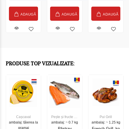
ADAUGĂ
ADAUGĂ
ADAUGĂ
PRODUSE TOP VIZUALIZATE:
Cașcaval
Pește și fructe de
Pui Grill
ambalaj: tăierea la
ambalaj: ~ 0.7 kg
mare
ambalaj: ~ 1.25 kg
gramaj
Păstrav
French Grill, kg